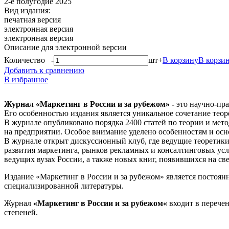
2-е полугодие 2025
Вид издания:
печатная версия
электронная версия
электронная версия
Описание для электронной версии
Количество
-
шт
+
В корзину
В корзи
Добавить к сравнению
В избранное
Журнал «Маркетинг в России и за рубежом» -
это научно-пра
Его особенностью издания является уникальное сочетание теор
В журнале опубликовано порядка 2400 статей по теории и мет
на предприятии. Особое внимание уделено особенностям и ос
В журнале открыт дискуссионный клуб, где ведущие теоретик
развития маркетинга, рынков рекламных и консалтинговых усл
ведущих вузах России, а также новых книг, появившихся на све
Издание «Маркетинг в России и за рубежом» является постоя
специализированной литературы.
Журнал
«Маркетинг в России и за рубежом«
входит в перече
степеней.