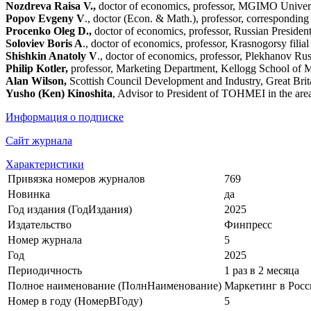
Nozdreva Raisa V.,
doctor of economics, professor, MGIMO Univers
Popov Evgeny V
., doctor (Econ. & Math.), professor, correspondi
Procenko Oleg D.,
doctor of economics, professor, Russian Preside
Soloviev Boris A
., doctor of economics, professor, Krasnogorsy fil
Shishkin Anatoly V
., doctor of economics, professor, Plekhanov Ru
Philip Kotler,
professor, Marketing Department, Kellogg School of
Alan Wilson,
Scottish Council Development and Industry, Great Brit
Yusho (Ken) Kinoshita
, Advisor to President of TOHMEI in the are
Информация о подписке
Сайт журнала
Характеристики
Привязка номеров журналов
769
Новинка
да
Год издания (ГодИздания)
2025
Издательство
Финпресс
Номер журнала
5
Год
2025
Периодичность
1 раз в 2 месяца
Полное наименование (ПолнНаименование)
Маркетинг в Росс
Номер в году (НомерВГоду)
5