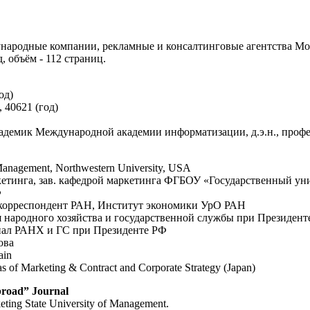
ародные компании, рекламные и консалтинговые агентства Мос
, объём - 112 страниц.
од)
 40621 (год)
кадемик Международной академии информатизации, д.э.н., про
 Management, Northwestern University, USA
аркетинга, зав. кафедрой маркетинга ФГБОУ «Государственный у
Ф
лен корреспондент РАН, Институт экономики УрО РАН
мия народного хозяйства и государственной службы при Президен
лиал РАНХ и ГС при Президенте РФ
ова
ain
as of Marketing & Contract and Corporate Strategy (Japan)
broad” Journal
rketing State University of Management.