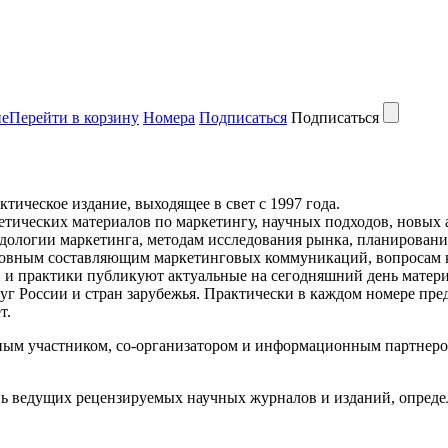
не
Перейти в корзину
Номера
Подписаться
Подписаться
ктическое издание, выходящее в свет с 1997 года.
етических материалов по маркетингу, научных подходов, новых 
одологии маркетинга, методам исследования рынка, планировани
новным составляющим маркетинговых коммуникаций, вопросам к
и и практики публикуют актуальные на сегодняшний день матер
уг России и стран зарубежья. Практически в каждом номере пр
т.
нным участником, со-организатором и информационным партнеро
нь ведущих рецензируемых научных журналов и изданий, опреде