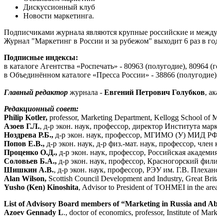
Дискуссионный клуб
Новости маркетинга.
Подписчиками журнала являются крупные российские и междун
Журнал "Маркетинг в России и за рубежом" выходит 6 раз в год
Подписные индексы:
в каталоге Агентства «Роспечать» - 80963 (полугодие), 80964 (г
в Объединённом каталоге «Пресса России» - 38866 (полугодие),
Главный редактор
журнала -
Евгений Петрович Голубков
, а
Редакционный совет:
Philip Kotler,
professor, Marketing Department, Kellogg School of
Азоев Г.Л.
, д-р экон. наук, профессор, директор Института м
Ноздрева Р.Б.,
д-р экон. наук, профессор, МГИМО (У) МИД Р
Попов Е.В.,
д-р экон. наук, д-р физ.-мат. наук, профессор, ч
Проценко О.Д.,
д-р экон. наук, профессор, Российская акаде
Соловьев Б.А.,
д-р экон. наук, профессор, Красногорский фи
Шишкин А.В.
, д-р экон. наук, профессор, РЭУ им. Г.В. Плехан
Alan Wilson,
Scottish Council Development and Industry, Great Brit
Yusho (Ken) Kinoshita
, Advisor to President of TOHMEI in the are
List of Advisory Board members of “Marketing in Russia and A
Azoev Gennady L
., doctor of economics, professor, Institute of Ma