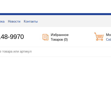
ека
Новости
Контакты
Избранное
Мо
148-9970
Товаров (
0
)
Се