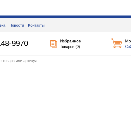
ека
Новости
Контакты
Избранное
Мо
148-9970
Товаров (
0
)
Се