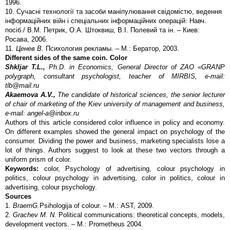
1996.
10. Сучасні технології та засоби маніпулювання свідомістю, ведення
інформаційних війн і спеціальних інформаційних операцій: Навч.
посіб./ В.М. Петрик, О.А. Штоквиш, В.І. Полевий та ін. – Киев:
Росава, 2006.
11.
Ценев В.
Психология рекламы. – М.: Бератор, 2003.
Different sides of the same coin. Color
Shkljar T.L.,
Ph.D. in Economics, General Director of ZAO «GRANP
polygraph, consultant psychologist, teacher of MIRBIS, e-mail:
tlb@mail.ru
Akaemova A.V.,
The candidate of historical sciences, the senior lecturer
of chair of marketing of the Kiev university of management and business,
e-mail: angel-a@inbox.ru
Authors of this article considered color influence in policy and economy.
On different examples showed the general impact on psychology of the
consumer. Dividing the power and business, marketing specialists lose a
lot of things. Authors suggest to look at these two vectors through a
uniform prism of color.
Keywords:
сolor, Psychology of advertising, colour psychology in
politics, colour psychology in advertising, color in politics, colour in
advertising, colour psychology.
Sources
1.
Braem
G.
Psihologija of colour. – М.: АSТ, 2009.
2.
Grachev M. N.
Political communications: theoretical concepts, models,
development vectors. – М.: Prometheus 2004.