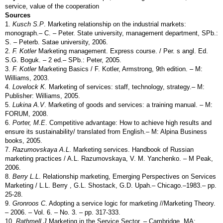
service, value of the cooperation
Sources
1.
Kusch S.P
. Marketing relationship on the industrial markets:
monograph.– С. – Peter. State university, management department, SPb.:
S. – Peterb. Satae university, 2006.
2.
F
. Kotler
Marketing management. Express course. / Per. s angl. Ed.
S.G. Boguk. – 2 ed.– SPb.: Peter, 2005.
3.
F
. Kotler
Marketing Basics / F. Kotler, Armstrong, 9th edition. – M:
Williams, 2003.
4.
Lovelock K.
Marketing of services: staff, technology, strategy.– M:
Publisher: Williams, 2005.
5.
Lukina A.V
. Marketing of goods and services: a training manual. – M:
FORUM, 2008.
6.
Porter, M.E
. Competitive advantage: How to achieve high results and
ensure its sustainability/ translated from English.– M: Alpina Business
books, 2005.
7.
Razumovskaya A.L
. Marketing services. Handbook of Russian
marketing practices / A.L. Razumovskaya, V. M. Yanchenko. – M Peak,
2006.
8.
Berry L.L
. Relationship marketing, Emerging Perspectives on Services
Marketing / L.L. Berry , G.L. Shostack, G.D. Upah.– Chicago.–1983.– pp.
25-28.
9.
Gronroos C
. Adopting a service logic for marketing //Marketing Theory.
– 2006. – Vol. 6. – No. 3. – pp. 317-333.
10.
Rathmell J
.Marketing in the Service Sector. – Cambridge, MA: