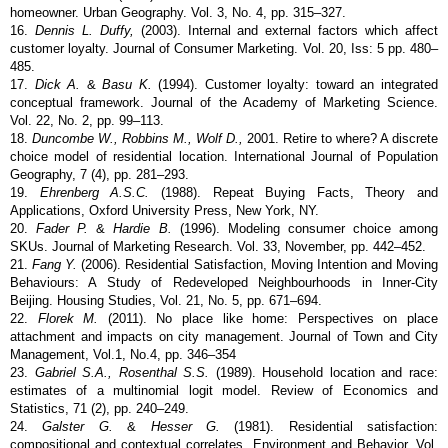
homeowner. Urban Geography. Vol. 3, No. 4, pp. 315–327.
16.
Dennis L. Duffy,
(2003). Internal and external factors which affect
customer loyalty. Journal of Consumer Marketing. Vol. 20, Iss: 5 pp. 480–
485.
17.
Dick A.
&
Basu K.
(1994). Customer loyalty: toward an integrated
conceptual framework. Journal of the Academy of Marketing Science.
Vol. 22, No. 2, pp. 99–113.
18.
Duncombe W., Robbins M., Wolf D.,
2001. Retire to where? A discrete
choice model of residential location. International Journal of Population
Geography, 7 (4), pp. 281–293.
19.
Ehrenberg A.S.C.
(1988). Repeat Buying Facts, Theory and
Applications, Oxford University Press, New York, NY.
20.
Fader P.
&
Hardie B.
(1996). Modeling consumer choice among
SKUs. Journal of Marketing Research. Vol. 33, November, pp. 442–452.
21.
Fang Y.
(2006). Residential Satisfaction, Moving Intention and Moving
Behaviours: A Study of Redeveloped Neighbourhoods in Inner-City
Beijing. Housing Studies, Vol. 21, No. 5, pp. 671–694.
22.
Florek M.
(2011). No place like home: Perspectives on place
attachment and impacts on city management. Journal of Town and City
Management, Vol.1, No.4, pp. 346–354
23.
Gabriel S.A., Rosenthal S.S.
(1989). Household location and race:
estimates of a multinomial logit model. Review of Economics and
Statistics, 71 (2), pp. 240–249.
24.
Galster G.
&
Hesser G.
(1981). Residential satisfaction:
compositional and contextual correlates. Environment and Behavior. Vol.