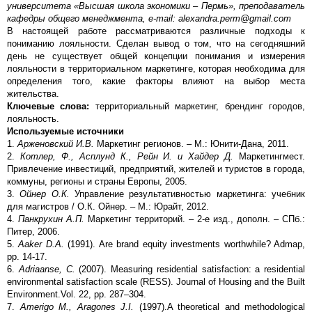
университета
«Высшая школа экономики – Пермь», преподаватель
кафедры общего менеджмента, e-mail: alexandra.perm@gmail.com
В настоящей работе рассматриваются различные подходы к
пониманию лояльности. Сделан вывод о том, что на сегодняшний
день не существует общей концепции понимания и измерения
лояльности в территориальном маркетинге, которая необходима для
определения того, какие факторы влияют на выбор места
жительства.
Ключевые слова:
территориальный маркетинг, брендинг городов,
лояльность.
Используемые источники
1.
Арженовский И.В.
Маркетинг регионов. – М.: Юнити-Дана, 2011.
2.
Котлер, Ф., Асплунд К., Рейн И. и Хайдер Д.
Маркетингмест.
Привлечение инвестиций, предприятий, жителей и туристов в города,
коммуны, регионы и страны Европы, 2005.
3.
Ойнер О.К.
Управление результативностью маркетинга: учебник
для магистров / О.К. Ойнер. – М.: Юрайт, 2012.
4.
Панкрухин А.П.
Маркетинг территорий. – 2-е изд., дополн. – СПб.:
Питер, 2006.
5.
Aaker D.A.
(1991). Are brand equity investments worthwhile? Admap,
pp. 14-17.
6.
Adriaanse,
С
.
(2007). Measuring residential satisfaction: a residential
environmental satisfaction scale (RESS). Journal of Housing and the Built
Environment.Vol. 22, pp. 287–304.
7.
Amerigo M., Aragones J.I.
(1997).A theoretical and methodological