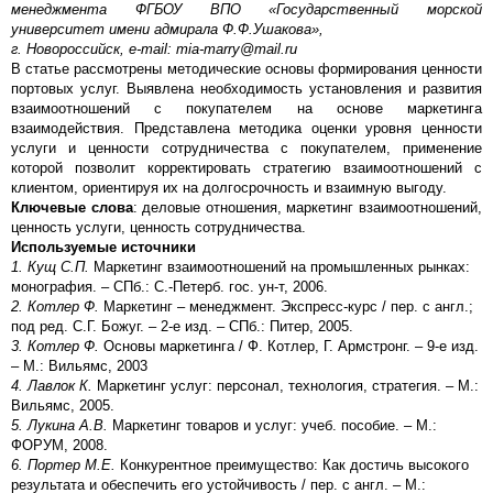
менеджмента ФГБОУ ВПО «Государственный морской
университет имени адмирала Ф.Ф.Ушакова»,
г. Новороссийск, e-mail: mia-marry@mail.ru
В статье рассмотрены методические основы формирования ценности
портовых услуг. Выявлена необходимость установления и развития
взаимоотношений с покупателем на основе маркетинга
взаимодействия. Представлена методика оценки уровня ценности
услуги и ценности сотрудничества с покупателем, применение
которой позволит корректировать стратегию взаимоотношений с
клиентом, ориентируя их на долгосрочность и взаимную выгоду.
Ключевые слова
: деловые отношения, маркетинг взаимоотношений,
ценность услуги, ценность сотрудничества.
Используемые источники
1. Кущ С.П.
Маркетинг взаимоотношений на промышленных рынках:
монография. – СПб.: С.-Петерб. гос. ун-т, 2006.
2. Котлер Ф.
Маркетинг – менеджмент. Экспресс-курс / пер. с англ.;
под ред. С.Г. Божуг. – 2-е изд. – СПб.: Питер, 2005.
3. Котлер Ф.
Основы маркетинга / Ф. Котлер, Г. Армстронг. – 9-е изд.
– М.: Вильямс, 2003
4. Лавлок К.
Маркетинг услуг: персонал, технология, стратегия. – М.:
Вильямс, 2005.
5. Лукина А.В.
Маркетинг товаров и услуг: учеб. пособие. – М.:
ФОРУМ, 2008.
6. Портер М.Е.
Конкурентное преимущество: Как достичь высокого
результата и обеспечить его устойчивость / пер. с англ. – М.: