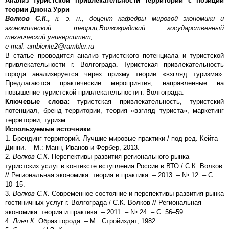
Анализ туристской привлекательности территории с позиции
теории
Джона Урри
Волков С.К.,
к. э. н., доцент кафедры мировой экономики и
экономической теории,
Волгоградский государственный
технический университет,
e-mail: ambiente2@rambler.ru
В статье проводится анализ туристского потенциала и туристской
привлекательности г. Волгограда. Туристская привлекательность
города анализируется через призму теории «взгляд туризма».
Предлагаются практические мероприятия, направленные на
повышение туристской привлекательности г. Волгограда.
Ключевые слова:
туристская привлекательность, туристский
потенциал, бренд территории, теория «взгляд туриста», маркетинг
территории, туризм.
Используемые источники
1. Брендинг территорий. Лучшие мировые практики / под ред. Кейта
Динни. – М.: Манн, Иванов и Фербер, 2013.
2.
Волков С.К
. Перспективы развития регионального рынка
туристских услуг в контексте вступления России в ВТО / С.К. Волков
// Региональная экономика: теория и практика. – 2013. – № 12. – С.
10–15.
3.
Волков С.К.
Современное состояние и перспективы развития рынка
гостиничных услуг г. Волгограда / С.К. Волков // Региональная
экономика: теория и практика. – 2011. – № 24. – С. 56–59.
4.
Линч К.
Образ города. – М.: Стройиздат, 1982.