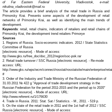
of
Far Eastern Federal University, Vladivostok, e-mail:
nikulina_vladivostok@mail.ru
The article provides a brief analysis of the retail trade in Russia and
Primorsky Krai. Presents some aspects of the development of retail
networks of Primorsky Krai, as well as identifying the main trends of
development.
Keywords
: retail, retail chains, indicators of retailers and retail chains of
Primorsky Krai, the development trend retailers Primorye
Sources
1. Regions of Russia. Socio-economic indicators. 2012 / State Statistics
Committee of Russia
[electronic resource]. - Mode of access:
ttp://www.gks.ru/free_doc/doc_2012/region/soc-pok.rar
2. Retail trade turnover / SSC Russia [electronic resource]. - Re-mode
access: URL:
http://www.gks.ru/wps/wcm/connect/rosstat/rosstatsite/main/enterprise/retai
#
3. Order of the Industry and Trade Ministry of the Russian Federation of
31.03.2011 № 422 g "Approval of trade development strategy in the
Russian Federation for the period 2011-2015 and the period up to 2020"
[electronic resource]. - Mode of access: URL:
http://www.referent.ru/1/176630
4. Trade in Russia. 2011: Stat. Sat / Statistics. - M., 2011. - 519 p.
5. On the state of the retail trade in 2011 and the 1st half of 2012 / SSC
Russia [electronic resource]. - Mode of access: