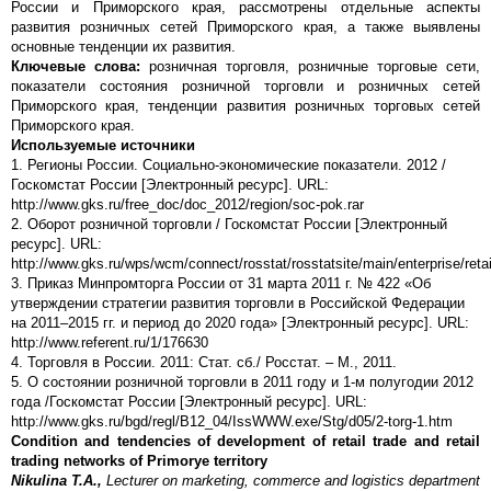
России и Приморского края, рассмотрены отдельные аспекты
развития розничных сетей Приморского края, а также выявлены
основные тенденции их развития.
Ключевые слова:
розничная торговля, розничные торговые сети,
показатели состояния розничной торговли и розничных сетей
Приморского края, тенденции развития розничных торговых сетей
Приморского края.
Используемые источники
1. Регионы России. Социально-экономические показатели. 2012 /
Госкомстат России [Электронный ресурс]. URL:
http://www.gks.ru/free_doc/doc_2012/region/soc-pok.rar
2. Оборот розничной торговли / Госкомстат России [Электронный
ресурс]. URL:
http://www.gks.ru/wps/wcm/connect/rosstat/rosstatsite/main/enterprise/retai
3. Приказ Минпромторга России от 31 марта 2011 г. № 422 «Об
утверждении стратегии развития торговли в Российской Федерации
на 2011–2015 гг. и период до 2020 года» [Электронный ресурс]. URL:
http://www.referent.ru/1/176630
4. Торговля в России. 2011: Стат. сб./ Росстат. – M., 2011.
5. О состоянии розничной торговли в 2011 году и 1-м полугодии 2012
года /Госкомстат России [Электронный ресурс]. URL:
http://www.gks.ru/bgd/regl/B12_04/IssWWW.exe/Stg/d05/2-torg-1.htm
Condition and tendencies of development of retail trade and retail
trading networks of Primorye territory
Nikulina T.A.,
Lecturer on marketing, commerce and logistics department