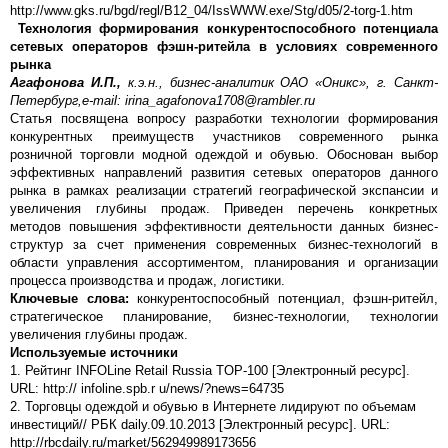
http://www.gks.ru/bgd/regl/B12_04/IssWWW.exe/Stg/d05/2-torg-1.htm
Технология формирования конкурентоспособного потенциала
сетевых операторов фэшн-ритейла в условиях современного
рынка
Агафонова И.П.,
к.э.н., бизнес-аналитик ОАО «Оникс», г. Санкт-
Петербург,
e-mail: irina_agafonova1708@rambler.ru
Статья посвящена вопросу разработки технологии формирования
конкурентных преимуществ участников современного рынка
розничной торговли модной одеждой и обувью. Обоснован выбор
эффективных направлений развития сетевых операторов данного
рынка в рамках реализации стратегий географической экспансии и
увеличения глубины продаж. Приведен перечень конкретных
методов повышения эффективности деятельности данных бизнес-
структур за счет применения современных бизнес-технологий в
области управления ассортиментом, планирования и организации
процесса производства и продаж, логистики.
Ключевые слова:
конкурентоспособный потенциал, фэшн-ритейл,
стратегическое планирование, бизнес-технологии, технологии
увеличения глубины продаж.
Используемые источники
1. Рейтинг INFOLine Retail Russia TOP-100 [Электронный ресурс].
URL: http:// infoline.spb.r u/news/?news=64735
2. Торговцы одеждой и обувью в Интернете лидируют по объемам
инвестиций// РБК daily.09.10.2013 [Электронный ресурс]. URL:
http://rbcdaily.ru/market/562949989173656