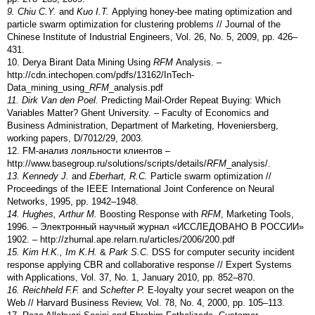
9. Chiu C.Y.
and
Kuo I.T.
Applying honey-bee mating optimization and
particle swarm optimization for clustering problems // Journal of the
Chinese Institute of Industrial Engineers, Vol. 26, No. 5, 2009, pp. 426–
431.
10. Derya Birant Data Mining Using
RFM
Analysis. –
http://cdn.intechopen.com/pdfs/13162/InTech-
Data_mining_using_
RFM
_analysis.pdf
11. Dirk Van den Poel.
Predicting Mail-Order Repeat Buying: Which
Variables Matter? Ghent University. – Faculty of Economics and
Business Administration, Department of Marketing, Hoveniersberg,
working papers, D/7012/29, 2003.
12. FM-анализ лояльности клиентов –
http://www.basegroup.ru/solutions/scripts/details/
RFM
_analysis/.
13. Kennedy J.
and
Eberhart, R.C.
Particle swarm optimization //
Proceedings of the IEEE International Joint Conference on Neural
Networks, 1995, pp. 1942–1948.
14. Hughes, Arthur M.
Boosting Response with
RFM
, Marketing Tools,
1996. – Электронный научный журнал «ИССЛЕДОВАНО В РОССИИ»
1902. – http://zhurnal.ape.relarn.ru/articles/2006/200.pdf
15. Kim H.K., Im K.H.
&
Park S.C.
DSS for computer security incident
response applying CBR and collaborative response // Expert Systems
with Applications, Vol. 37, No. 1, January 2010, pp. 852–870.
16. Reichheld F.F.
and
Schefter P.
E-loyalty your secret weapon on the
Web // Harvard Business Review, Vol. 78, No. 4, 2000, pp. 105–113.