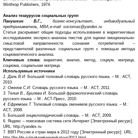
Winthrop Publishers, 1974.
Анализ тезаурусов социальных групп
Панушкин В.Г.,
бизнес-консультант, индивидуальный
предприниматель, MBA,
e-mail: sociomas@yandex.ru
Статья раскрывает общие подходы использования в маркетинговых
исследованиях экспресс-анализа текстов для оценки эмоционально-
смысловой направленности сознания потребителей –
представителей различных социальных групп с помощью метода
социоматического анализа.
Ключевые слова:
маркетинг, анализ, метод, социум, матрица,
социома, социальная матрица.
Используемые источники
1. Даль В.И.
Большой толковый словарь русского языка. – М.: АСТ,
2010.
2. Ожегов С.И.
Словарь русского языка. – М.: АСТ, 2011.
3. Телия В., Брилева И.
Большой фразеологический словарь
русского языка. – М.: АСТ-Пресс, 2010.
4. Ефремова Т.
Толковый словарь омонимов русского языка. – М.:
АСТ, 2008.
5. Большой энциклопедический словарь. – М.: АСТ, 2009.
6. Яндекс – поисковая система сети Интернет [Электронный ресурс].
URL: http://yandex.ru
7. ВВП России и стран мира в 2012 году [Электронный ресурс]. URL:
http://bs-life.ru/makroekonomika/vvp2012.html