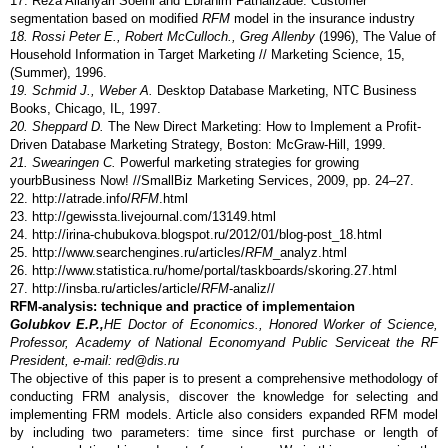
17. Reza Allahyari Soeini and Ebrahim Fathalizade. Customer
segmentation based on modified
RFM
model in the insurance industry
18. Rossi Peter E., Robert McCulloch., Greg Allenby
(1996), The Value of
Household Information in Target Marketing // Marketing Science, 15,
(Summer), 1996.
19. Schmid J., Weber A.
Desktop Database Marketing, NTC Business
Books, Chicago, IL, 1997.
20. Sheppard D.
The New Direct Marketing: How to Implement a Profit-
Driven Database Marketing Strategy, Boston: McGraw-Hill, 1999.
21. Swearingen C.
Powerful marketing strategies for growing
yourbBusiness Now! //SmallBiz Marketing Services, 2009, pp. 24–27.
22. http://atrade.info/
RFM
.html
23. http://gewissta.livejournal.com/13149.html
24. http://irina-chubukova.blogspot.ru/2012/01/blog-post_18.html
25. http://www.searchengines.ru/articles/
RFM
_analyz.html
26. http://www.statistica.ru/home/portal/taskboards/skoring.27.html
27. http://insba.ru/articles/article/
RFM
-analiz//
RFM-analysis: technique and practice of implementaion
Gо
lubkо
v Е
.P.,
HE
Doctor of Economics.
,
Honored Worker of Science
,
Professor, Academy
of National Economy
and Public Service
at the RF
President
,
e-mail: red@dis.ru
The objective of this paper is to present a comprehensive methodology of
conducting FRM analysis, discover the knowledge for selecting and
implementing FRM models. Article also considers expanded RFM model
by including two parameters: time since first purchase or length of