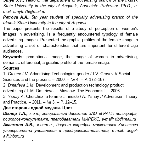
Smyk J.V.,
Head of the department of advertising branch of the Irkutsk
State University in the city of Angarsk, Associate Professor, Ph.D., e-
mail: smyk.75@mail.ru
Petrova A.A
.,
5th year student of specialty advertising branch of the
Irkutsk State University in the city of Angarsk
The paper presents the results of a study of perception of women's
images in advertising. Is a frequently encountered typology of female
advertising images. Presented the graphic profiles of the female image in
advertising a set of characteristics that are important for different age
audiences.
Keywords:
promotional image, the image of women in advertising,
semantic differential, a graphic profile of the female image.
Sources
1.
Grosev I.V
. Advertising Technologies gender / I.V. Grosev // Social
Sciences and the present. – 2000. – № 4. – P. 172–187.
2.
Dmitrieva L.M
. Development and production technology product
advertising / L.M. Dmitrieva. – Moscow: The Economist. – 2006.
3.
Ysnay A
. Cherchez la femme ... inside / A. Ysnay // Advertiser: Theory
and Practice. – 2011. – № 3. – P. 12–15.
Две стороны одной медали. Цвет
Шкляр Т.Л.,
к.э.н., генеральный директор ЗАО «ГРАНП полиграф»,
психолог-консультант, преподаватель МИРБИС, e-mail: tlb@mail.ru
Акаемова А.В.,
к.ист.н., доцент кафедры маркетинга Киевского
университета управления и предпринимательства, e-mail: angel-
a@inbox.ru