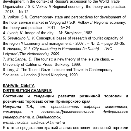
development in the context of Russia's accession to the World Trade
Organization / S.К. Volkov // Regional economy: the theory and practice.
- 2013. – № 12.
3.
Volkov, S.
К
. Contemporary state and perspectives for development of
the hotel service market in Volgograd / S.К. Volkov // Regional economy:
the theory and practice. – 2011. – № 24.
4.
Lynch, K
. Image of the city. – M: Stroyizdat, 1982.
5.
Svyatokho N. V.
Conceptual bases of research of tourist capacity of
the region // Economy and management. - 2007 . – №. 2. – page 30–35.
6.
Hospers, G.J. City marketing in Perspectief (in Dutch). – IVIO:
Lelystad (The Netherlands), 2009.
7.
MacCannel, D
. The tourist: a new theory of the leisure class. –
University of California Press: Berkeley, 1999.
8.
Urry, J
. The Tourist Gaze: Leisure and Travel in Contemporary
Societies. – London (United Kingdom), 1990.
КАНАЛЫ СБЫТА
DISTRIBUTION CHANNELS
Состояние и тенденции развития розничной торговли и
розничных торговых сетей Приморского края
Никулина Т.А.,
ст. преподаватель кафедры маркетинга,
коммерции и логистики
Дальневосточного федерального
университета, г. Владивосток,
e-mail: nikulina_vladivostok@mail.ru
В статье представлен краткий анализ состояния розничной торговли