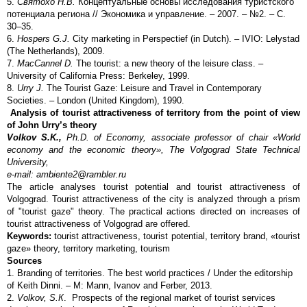
5.
Святохо Н.В.
Концептуальные основы исследования туристского
потенциала региона // Экономика и управление. – 2007. – №2. – С.
30–35.
6.
Hospers
G.J.
City marketing in Perspectief (in Dutch). – IVIO: Lelystad
(The Netherlands), 2009.
7.
MacCannel D.
The tourist: a new theory of the leisure class. –
University of California Press: Berkeley, 1999.
8.
Urry J.
The Tourist Gaze: Leisure and Travel in Contemporary
Societies. – London (United Kingdom), 1990.
А
nalysis of tourist attractiveness of territory from the point of view
of John Urry’s theory
Volkov S.K.,
Ph.D. of Economy,
associate professor of chair «World
economy and the economic theory», The Volgograd State Technical
University,
e-mail: ambiente2@rambler.ru
The article analyses tourist potential and tourist attractiveness of
Volgograd. Tourist attractiveness of the city is analyzed through a prism
of "tourist gaze" theory. The practical actions directed on increases of
tourist attractiveness of Volgograd are offered.
Keywords:
tourist attractiveness, tourist potential, territory brand, «tourist
gaze» theory, territory marketing, tourism
Sources
1. Branding of territories. The best world practices / Under the editorship
of Keith Dinni. – M: Mann, Ivanov and Ferber, 2013.
2.
Volkov, S.
К
. Prospects of the regional market of tourist services