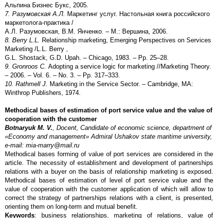
Альпина Бизнес Букс, 2005.
7. Разумовская А.Л.
Маркетинг услуг. Настольная книга российского
маркетолога-практика /
А.Л. Разумовская, В.М. Янченко. – М.: Вершина, 2006.
8. Berry L.L.
Relationship marketing, Emerging Perspectives on Services
Marketing /L.L. Berry ,
G.L. Shostack, G.D. Upah. – Chicago, 1983. – Pp. 25–28.
9. Gronroos C.
Adopting a service logic for marketing //Marketing Theory.
– 2006. – Vol. 6. – No. 3. – Pp. 317–333.
10. Rathmell J.
Marketing in the Service Sector. – Cambridge, MA:
Winthrop Publishers, 1974.
Methodical bases of estimation of port service value and the value of
cooperation with the customer
Botnaryuk M. V.
, Docent, Candidate of economic science, department of
«Economy and management» Admiral Ushakov state maritime university
,
e-mail: mia-marry@mail.ru
Methodical bases forming of value of port services are considered in the
article. The necessity of establishment and development of partnerships
relations with a buyer on the basis of relationship marketing is exposed.
Methodical bases of estimation of level of port service value and the
value of cooperation with the customer application of which will allow to
correct the strategy of partnerships relations with a client, is presented,
orienting them on long-term and mutual benefit.
Keywords
: business relationships, marketing of relations, value of