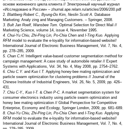
основе жизненного цикла клиента // Электронный научный журнал
«Исследовано в России» – zhurnal.ape.relarn.ru/articles/2006/200.pdf
2.
Blattberg Robert C., Byung-Do Kim, Neslin Scott A.
Database
Marketing: Analy zing and Managing Customers. – Springer, 2008.
3. Bult Jan Roelf, Wansbee Tom.
Optimal Selection for Direct Mail //
Marketing Science, volume 14, issue 4, November 1995.
4. Chui-Yu Chiu, Zhi-Ping Lin, Po-Chia Chen
and
I-Ting Kuo.
Applying
RFM
model to evaluate the e-loyality for information-based website//
International Journal of Electronic Business Management, Vol. 7, No. 4,
pp. 278–285, 2009.
5. Chan C.H.
Intelligent value-based customer segmentation method for
campaign management: A case study of automobile retailer // Expert
Systems with Applications, Vol. 34, No. 4, May 2008, pp. 2754–2762.
6. Chiu C.Y.
and
Kuo I.T.
Applying honey-bee mating optimization and
particle swarm optimization for clustering problems // Journal of the
Chinese Institute of Industrial Engineers, Vol. 26, No. 5, 2009, pp. 426–
431.
7. Chiu C-Y., Kuo I-T.
&
Chen P-C.
A market segmentation system for
consumer electronics industry using particle swarm optimization and
honey bee mating optimization // Global Perspective for Competitive
Enterprise, Economy and Ecology, Springer London, 2009, pp. 681–689.
8. Chui-Yu Chiu, Zhi-Ping Lin, Po-Chia Chen
and
I-Ting Kuo.
Applying
RFM
model to evaluate the e-loyality for information-based website//
International Journal of Electronic Business Management, Vol. 7, No. 4,
pp. 278–285, 2009.