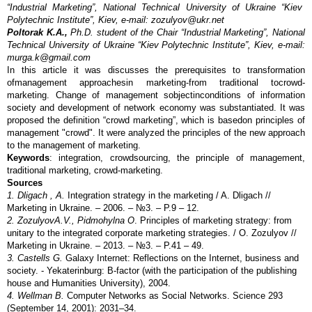
“Industrial Marketing”, National Technical University of Ukraine “Kiev
Polytechnic Institute”, Kiev, e-mail: zozulyov@ukr.net
Poltorak K.A.,
Ph.D. student of
the Chair
“Industrial Marketing”, National
Technical University of Ukraine “Kiev Polytechnic Institute”, Kiev, e-mail:
murga.k@gmail.com
In this article it was discusses the prerequisites to transformation
ofmanagement approachesin marketing-from traditional tocrowd-
marketing. Change of management sobjectinconditions of information
society and development of network economy was substantiated. It was
proposed the definition “crowd marketing”, which is basedon principles of
management "crowd". It were analyzed the principles of the new approach
to the management of marketing.
Keywords
: integration, crowdsourcing, the principle of management,
traditional marketing, crowd-marketing.
Sources
1. Dligach , A.
Integration strategy in the marketing / A. Dligach //
Marketing in Ukraine. – 2006. – №3. – P.9 – 12.
2. Zozulyov
A.V., Pidmohylna O
. Principles of marketing strategy: from
unitary to the integrated corporate marketing strategies. / O. Zozulyov //
Marketing in Ukraine. – 2013. – №3. – P.41 – 49.
3. Castells G.
Galaxy Internet: Reflections on the Internet, business and
society. - Yekaterinburg: B-factor (with the participation of the publishing
house and Humanities University), 2004.
4. Wellman B.
Computer Networks as Social Networks. Science 293
(September 14, 2001): 2031–34.