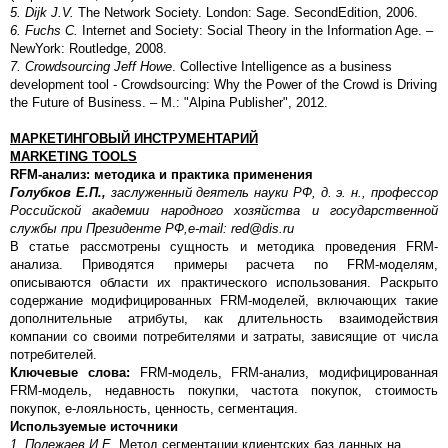
5. Dijk J.V.
The Network Society. London: Sage. SecondEdition, 2006.
6. Fuchs C.
Internet and Society: Social Theory in the Information Age. –
NewYork: Routledge, 2008.
7. Crowdsourcing Jeff Howe
. Collective Intelligence as a business
development tool - Crowdsourcing: Why the Power of the Crowd is Driving
the Future of Business. – M.: "Alpina Publisher", 2012.
МАРКЕТИНГОВЫЙ ИНСТРУМЕНТАРИЙ
MARKETING
TOOLS
RFM-анализ: методика и практика применения
Голубков Е.П.,
заслуженный деятель науки РФ, д. э. н., профессор
Российской академии народного хозяйства и государственной
службы при Президенте РФ,
e-mail: red@dis.ru
В статье рассмотрены сущность и методика проведения FRM-
анализа. Приводятся примеры расчета по FRM-моделям,
описываются области их практического использования. Раскрыто
содержание модифицированных FRM-моделей, включающих такие
дополнительные атрибуты, как длительность взаимодействия
компании со своими потребителями и затраты, зависящие от числа
потребителей.
Ключевые слова:
FRM-модель, FRM-анализ, модифицированная
FRM-модель, недавность покупки, частота покупок, стоимость
покупок, е-лояльность, ценность, сегментация.
Используемые источники
1. Полежаев И.Е.
Метод сегментации клиентских баз данных на