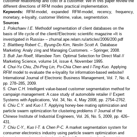
customer relationship and cost of a customer. We in this paper review the
different directions of RFM modes practical implementation.
Keywords:
RFM-model, expanded RFM-model, recency, frequency,
monetary, e-loyalty, customer lifetime, value, segmentstion.
Sources
1. Polezhaev I.E.
Methodof segmentation of client databases on the
basis of life cycle of the client//Electronic scientific magazine «It is
investigated in Russia» – zhurnal.ape.relarn.ru/articles/2006/200.pdf
2.
Blattberg Robert C., Byung-Do Kim, Neslin Scott A.
Database
Marketing: Analy zing and Managing Customers. – Springer, 2008.
3. Bult Jan Roelf, Wansbee Tom.
Optimal Selection for Direct Mail //
Marketing Science, volume 14, issue 4, November 1995.
4. Chui-Yu Chiu, Zhi-Ping Lin, Po-Chia Chen
and
I-Ting Kuo.
Applying
RFM
model to evaluate the e-loyality for information-based website//
International Journal of Electronic Business Management, Vol. 7, No. 4,
pp. 278–285, 2009.
5. Chan C.H.
Intelligent value-based customer segmentation method for
campaign management: A case study of automobile retailer // Expert
Systems with Applications, Vol. 34, No. 4, May 2008, pp. 2754–2762.
6. Chiu C.Y.
and
Kuo I.T.
Applying honey-bee mating optimization and
particle swarm optimization for clustering problems // Journal of the
Chinese Institute of Industrial Engineers, Vol. 26, No. 5, 2009, pp. 426–
431.
7. Chiu C-Y., Kuo I-T.
&
Chen P-C.
A market segmentation system for
consumer electronics industry using particle swarm optimization and