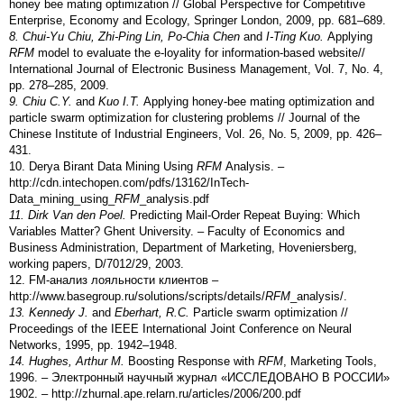
honey bee mating optimization // Global Perspective for Competitive
Enterprise, Economy and Ecology, Springer London, 2009, pp. 681–689.
8. Chui-Yu Chiu, Zhi-Ping Lin, Po-Chia Chen
and
I-Ting Kuo.
Applying
RFM
model to evaluate the e-loyality for information-based website//
International Journal of Electronic Business Management, Vol. 7, No. 4,
pp. 278–285, 2009.
9. Chiu C.Y.
and
Kuo I.T.
Applying honey-bee mating optimization and
particle swarm optimization for clustering problems // Journal of the
Chinese Institute of Industrial Engineers, Vol. 26, No. 5, 2009, pp. 426–
431.
10. Derya Birant Data Mining Using
RFM
Analysis. –
http://cdn.intechopen.com/pdfs/13162/InTech-
Data_mining_using_
RFM
_analysis.pdf
11. Dirk Van den Poel.
Predicting Mail-Order Repeat Buying: Which
Variables Matter? Ghent University. – Faculty of Economics and
Business Administration, Department of Marketing, Hoveniersberg,
working papers, D/7012/29, 2003.
12. FM-анализ лояльности клиентов –
http://www.basegroup.ru/solutions/scripts/details/
RFM
_analysis/.
13. Kennedy J.
and
Eberhart, R.C.
Particle swarm optimization //
Proceedings of the IEEE International Joint Conference on Neural
Networks, 1995, pp. 1942–1948.
14. Hughes, Arthur M.
Boosting Response with
RFM
, Marketing Tools,
1996. – Электронный научный журнал «ИССЛЕДОВАНО В РОССИИ»
1902. – http://zhurnal.ape.relarn.ru/articles/2006/200.pdf