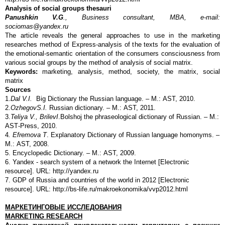
Analysis of social groups thesauri
Panushkin V.G
., Business consultant, MBA, e-mail:
sociomas@yandex.ru
The article reveals the general approaches to use in the marketing
researches method of Express-analysis of the texts for the evaluation of
the emotional-semantic orientation of the consumers consciousness from
various social groups by the method of analysis of social matrix.
Keywords:
marketing, analysis, method, society, the matrix, social
matrix
Sources
1.
Dal V
.
I
.
Big Dictionary the Russian language. – М.: АSТ, 2010.
2.
Ozhegov
S
.
I
.
Russian dictionary. – М.: АSТ, 2011.
3.
Teliya
V.
,
Brilev
I
.Bolshoj the phraseological dictionary of Russian. – М.:
АSТ-Press, 2010.
4
.
Efremova
T
. Explanatory Dictionary of Russian language homonyms. –
М.: АSТ, 2008.
5. Encyclopedic Dictionary. – М.: АSТ, 2009.
6. Yandex - search system of a network the Internet [Electronic
resource]. URL: http://yandex.ru
7. GDP of Russia and countries of the world in 2012 [Electronic
resource]. URL: http://bs-life.ru/makroekonomika/vvp2012.html
МАРКЕТИНГОВЫЕ ИССЛЕДОВАНИЯ
MARKETING
RESEARCH