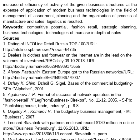
increase of efficiency of activity of the given business structures at the
expense of application of modern business technologies in the field of
management of assortment, planning and the organisation of process of
manufacture and sales, logistics is resulted.
Keywords:
competitive potential, fashion retail, strategic planning,
business technologies, technologies of increase in depth of sales.
Sources
1. Rating of INFOLine Retail Russia TOP-100//URL:
http://infoline.spb.ru/news/?news=64735
2. Dealers in clothes and footwear on the Internet are in the lead on the
volumes of investment//RBCdaily.09.10.2013. URL:
http://rbcdaily.ru/market/562949989173656
3.
Alexey Pastushin.
Eastern Europe got to the Russian networks//URL:
http://rbcdaily.ru/market/562949986779007
4.
Dzhay K. Shim
, Dzhoil G. Sigel. Bases of the commercial budgeting-
SPb.:"Alphabet", 2001.
5.
Agafonova
I.
P
. Format of success of network operators in the
"fashion-retail" //"LegPromBusiness- Direktor", No. 11-12, 2005. - S-Pb:
"Publishing house, trade, industry", p. 6-8
6.
Dugelny A., Komarov V
. The budgetary business management, - M:
"Business", 2007
7. Leonard Blavatnik with partners enclosed record $130 million in online
store//"Business Petersburg", 11.06.2013. URL:
http://www.dp.ru/a/2013/06/11/Leonard_Blavatnik_s_partn
8.
Moskalenko L.
Technologies force out fashion//"Expert", No. 7 (839),