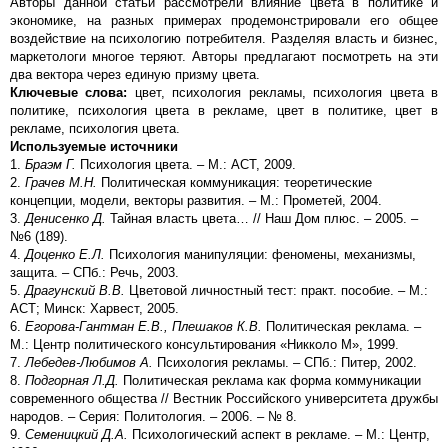
Авторы данной статьи рассмотрели влияние цвета в политике и
экономике, на разных примерах продемонстрировали его общее
воздействие на психологию потребителя. Разделяя власть и бизнес,
маркетологи многое теряют. Авторы предлагают посмотреть на эти
два вектора через единую призму цвета.
Ключевые слова:
цвет, психология рекламы, психология цвета в
политике, психология цвета в рекламе, цвет в политике, цвет в
рекламе, психология цвета.
Используемые источники
1.
Браэм Г.
Психология цвета. – М.: АСТ, 2009.
2.
Грачев М.Н.
Политическая коммуникация: теоретические
концепции, модели, векторы развития. – М.: Прометей, 2004.
3.
Денисенко Д.
Тайная власть цвета… // Наш Дом плюс. – 2005. –
№6 (189).
4.
Доценко Е.Л.
Психология манипуляции: феномены, механизмы,
защита. – СПб.: Речь, 2003.
5.
Драгунский В.В.
Цветовой личностный тест: практ. пособие. – М.:
АСТ; Минск: Харвест, 2005.
6.
Егорова-Гантман Е.В., Плешаков К.В.
Политическая реклама. –
М.: Центр политического консультирования «Никколо М», 1999.
7.
Лебедев-Любимов А.
Психология рекламы. – СПб.: Питер, 2002.
8.
Подгорная Л.Д.
Политическая реклама как форма коммуникации
современного общества // Вестник Российского университета дружбы
народов. – Серия: Политология. – 2006. – № 8.
9.
Семеницкий Д.А.
Психологический аспект в рекламе. – М.: Центр,