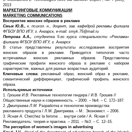
2013
МАРКЕТИНГОВЫЕ КОММУНИКАЦИИ
MARKETING
COMMUNICATIONS
Восприятие женских образов в рекламе
Смык Ю.В.,
к. психол. н., доцент, зав. кафедрой рекламы филиала
ФГБОУ ВПО ИГУ, г. Ангарск, e-mail: smyk.75@mail.ru
Петрова А.А.,
студентка 5-го курса специальности «Реклама»
филиала ФГБОУ ВПО ИГУ, г. Ангарск
В статье представлены результаты исследования восприятия
женских образов в рекламе. Приводится типология часто
встречаемых женских рекламных образов. Представлены
графические профили женского образа в рекламе с набором
характеристик, важных для разных возрастных аудиторий.
Ключевые слова:
рекламный образ, женский образ в рекламе,
семантический дифференциал, графический профиль женского
образа.
Используемые источники
1.
Грошев И.В.
Рекламные технологии гендера / И.В. Грошев //
Общественные науки и современность. – 2000. – №4. – С. 172–187.
2.
Дмитриева Л.М.
Разработка и технологии производства
рекламного продукта / Л.М. Дмитриева. – М.: Экономист. – 2006.
3.
Ясная А.
Cherchez la femme … внутри себя / А. Ясная //
Рекламодатель: теория и практика. – 2011. – №3. – С. 12–15.
The perception of women's images in advertising