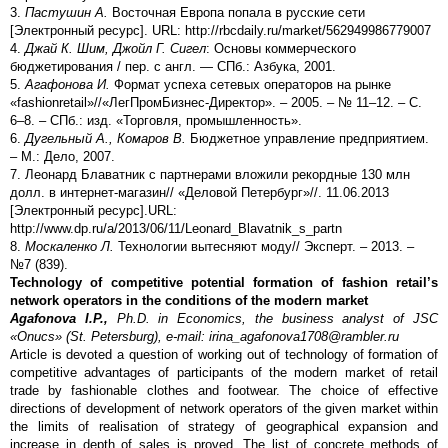
3.
Пастушин А.
Восточная Европа попала в русские сети
[Электронный ресурс]. URL: http://rbcdaily.ru/market/562949986779007
4.
Джай К. Шим, Джойл Г. Сигел
: Основы коммерческого
бюджетирования / пер. с англ. — СПб.: Азбука, 2001.
5.
Агафонова И.
Формат успеха сетевых операторов на рынке
«fashionretail»//«ЛегПромБизнес-Директор». – 2005. – № 11–12. – С.
6–8. – СПб.: изд. «Торговля, промышленность».
6.
Дугельный А., Комаров В.
Бюджетное управление предприятием.
– М.: Дело, 2007.
7. Леонард Блаватник с партнерами вложили рекордные 130 млн
долл. в интернет-магазин// «Деловой Петербург»//. 11.06.2013
[Электронный ресурс].URL:
http://www.dp.ru/a/2013/06/11/Leonard_Blavatnik_s_partn
8.
Москаленко Л.
Технологии вытесняют моду// Эксперт. – 2013. –
№7 (839).
Technology of competitive potential formation of fashion retail’s
network operators in the conditions of the modern market
Agafonova I.P.,
Ph.D. in Economics, the business analyst of JSC
«О
nи
cs» (St. Petersburg), e-mail: irina_agafonova1708@rambler.ru
Article is devoted a question of working out of technology of formation of
competitive advantages of participants of the modern market of retail
trade by fashionable clothes and footwear. The choice of effective
directions of development of network operators of the given market within
the limits of realisation of strategy of geographical expansion and
increase in depth of sales is proved. The list of concrete methods of