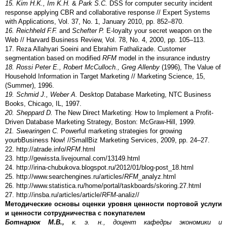
15. Kim H.K., Im K.H.
&
Park S.C.
DSS for computer security incident
response applying CBR and collaborative response // Expert Systems
with Applications, Vol. 37, No. 1, January 2010, pp. 852–870.
16. Reichheld F.F.
and
Schefter P.
E-loyalty your secret weapon on the
Web // Harvard Business Review, Vol. 78, No. 4, 2000, pp. 105–113.
17. Reza Allahyari Soeini and Ebrahim Fathalizade. Customer
segmentation based on modified
RFM
model in the insurance industry
18. Rossi Peter E., Robert McCulloch., Greg Allenby
(1996), The Value of
Household Information in Target Marketing // Marketing Science, 15,
(Summer), 1996.
19. Schmid J., Weber A.
Desktop Database Marketing, NTC Business
Books, Chicago, IL, 1997.
20. Sheppard D.
The New Direct Marketing: How to Implement a Profit-
Driven Database Marketing Strategy, Boston: McGraw-Hill, 1999.
21. Swearingen C.
Powerful marketing strategies for growing
yourbBusiness Now! //SmallBiz Marketing Services, 2009, pp. 24–27.
22. http://atrade.info/
RFM
.html
23. http://gewissta.livejournal.com/13149.html
24. http://irina-chubukova.blogspot.ru/2012/01/blog-post_18.html
25. http://www.searchengines.ru/articles/
RFM
_analyz.html
26. http://www.statistica.ru/home/portal/taskboards/skoring.27.html
27. http://insba.ru/articles/article/
RFM
-analiz//
Методические основы оценки уровня ценности портовой услуги
и ценности сотрудничества с покупателем
Ботнарюк М.В.,
к. э. н., доцент кафедры экономики и