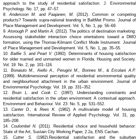
approach to the study of residential satisfaction. J. Environmental
Psychology. No. 17, pp. 47–57.
8.
Andersson M.
and
Paajanen, M.
(2012). Common or competing
products? Towards supra-national branding in BaltMet Promo. Journal of
Place Management and Development. Vol. 5, No. 1, pp. 56–69.
9.
Atorough P.
and
Martin A.
(2012). The politics of destination marketing:
Assessing stakeholder interaction choice orientations toward a DMO
formation, using the Thomas-Kilmann Conflict Mode Instrument. Journal
of Place Management and Development. Vol. 5, No. 1, pp. 35–55
.
10.
Baillie S.
and
Peart V.
(1992). Determinants of housing satisfaction
for older married and unmarried women in Florida. Housing and Society.
Vol. 19. No. 2, pp. 101–116.
11.
Bonaiuto M., Aiello A., Perugini M., Bonnes M.,
&
Ercolani A.P.
(1999). Multidimensional perception of residential environmental quality
and neighbourhood attachment in the urban environment. Journal of
Environmental Psychology. Vol. 19, pp. 331–352.
12.
Bruin L.
and
Cook C.
(1997). Understanding constraints and
residential satisfaction in the urban environment: A contextual approach.
Environment and Behaviour. Vol. 23. No. 5, pp. 531–552.
13.
Canter D.,
&
Rees K.
(1982). A multivariate model of housing
satisfaction. International Review of Applied Psychology. Vol. 31, pp.
185–208.
14.
Coulombel N.
(2011). Residential choice and household behavior:
State of the Art, Sustain City Working Paper, 2.2a, ENS Cachan.
15.
Cutter S.
(1982).Residential satisfaction and the suburban