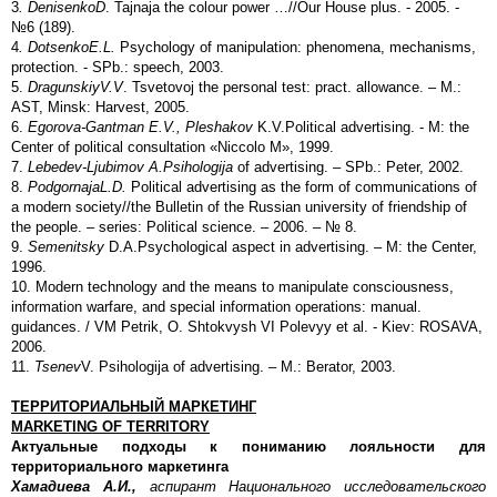
3
.
Denisenko
D
. Tajnaja the colour power …//Our House plus. - 2005. -
№6 (189).
4
.
Dotsenko
E.L.
Psychology of manipulation: phenomena, mechanisms,
protection. - SPb.: speech, 2003.
5.
Dragunskiy
V.V
. Tsvetovoj the personal test: pract. allowance. – М.:
АSТ, Minsk: Harvest, 2005.
6.
Egorova-Gantman E.V., Pleshakov
K.V.Political advertising. - М: the
Center of political consultation «Niccolo М», 1999.
7.
Lebedev-Ljubimov A.Psihologija
of advertising. – SPb.: Peter, 2002.
8.
Podgornaja
L.D.
Political advertising as the form of communications of
a modern society//the Bulletin of the Russian university of friendship of
the people. – series: Political science. – 2006. – № 8.
9.
Semenitsky
D.A.Psychological aspect in advertising. – М: the Center,
1996.
10. Modern technology and the means to manipulate consciousness,
information warfare, and special information operations: manual.
guidances. / VM Petrik, O. Shtokvysh VI Polevyy et al. - Kiev: ROSAVA,
2006.
11.
Tsenev
V. Psihologija of advertising. – М.: Berator, 2003.
ТЕРРИТОРИАЛЬНЫЙ МАРКЕТИНГ
MARKETING
OF
TERRITORY
Актуальные подходы к пониманию лояльности для
территориального маркетинга
Хамадиева А.И.,
аспирант Национального исследовательского