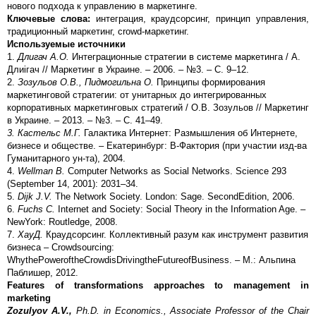
нового подхода к управлению в маркетинге.
Ключевые слова:
интеграция, краудсорсинг, принцип управления,
традиционный маркетинг, crowd-маркетинг.
Используемые источники
1.
Длигач А.О.
Интеграционные стратегии в системе маркетинга / А.
Длиігач // Маркетинг в Украине. – 2006. – №3. – С. 9–12.
2.
Зозульов О.В., Пидмогильна О.
Принципы формирования
маркетинговой стратегии: от унитарных до интегрированных
корпоративных маркетинговых стратегий / О.В. Зозульов // Маркетинг
в Украине. – 2013. – №3. – С. 41–49.
3. Кастельс М.Г.
Галактика Интернет: Размышления об Интернете,
бизнесе и обществе. – Екатеринбург: В-Фактория (при участии изд-ва
Гуманитарного ун-та), 2004.
4.
Wellman B.
Computer Networks as Social Networks. Science 293
(September 14, 2001): 2031–34.
5.
Dijk J.V.
The Network Society. London: Sage. SecondEdition, 2006.
6.
Fuchs C.
Internet and Society: Social Theory in the Information Age. –
NewYork: Routledge, 2008.
7.
Хау
Д
.
Краудсорсинг. Коллективный разум как инструмент развития
бизнеса – Crowdsourcing:
WhythePoweroftheCrowdisDrivingtheFutureofBusiness. – М.: Альпина
Паблишер, 2012.
Features of transformations approaches to management in
marketing
Zozulyov A.V.,
Ph.D. in Economics., Associate Professor of
the Chair