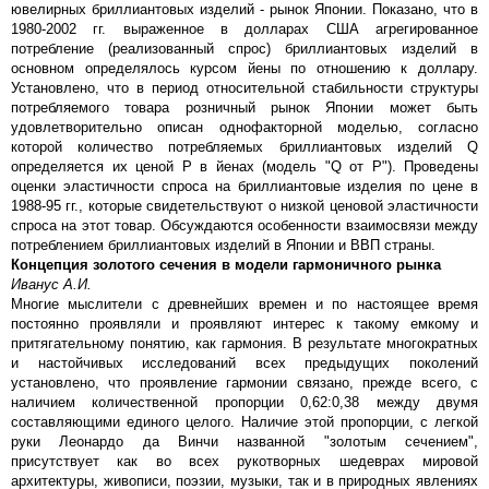
ювелирных бриллиантовых изделий - рынок Японии. Показано, что в
1980-2002 гг. выраженное в долларах США агрегированное
потребление (реализованный спрос) бриллиантовых изделий в
основном определялось курсом йены по отношению к доллару.
Установлено, что в период относительной стабильности структуры
потребляемого товара розничный рынок Японии может быть
удовлетворительно описан однофакторной моделью, согласно
которой количество потребляемых бриллиантовых изделий Q
определяется их ценой P в йенах (модель "Q от P"). Проведены
оценки эластичности спроса на бриллиантовые изделия по цене в
1988-95 гг., которые свидетельствуют о низкой ценовой эластичности
спроса на этот товар. Обсуждаются особенности взаимосвязи между
потреблением бриллиантовых изделий в Японии и ВВП страны.
Концепция золотого сечения в модели гармоничного рынка
Иванус А.И.
Многие мыслители с древнейших времен и по настоящее время
постоянно проявляли и проявляют интерес к такому емкому и
притягательному понятию, как гармония. В результате многократных
и настойчивых исследований всех предыдущих поколений
установлено, что проявление гармонии связано, прежде всего, с
наличием количественной пропорции 0,62:0,38 между двумя
составляющими единого целого. Наличие этой пропорции, с легкой
руки Леонардо да Винчи названной "золотым сечением",
присутствует как во всех рукотворных шедеврах мировой
архитектуры, живописи, поэзии, музыки, так и в природных явлениях