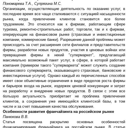
Пономарева Т.А., Супрягина М.С.
Организации, осуществляющие деятельность по оказанию услуг, в
последнее время все чаще сталкиваются с ситуацией насыщенности
рынка, когда привлечение клиентов становится все более
трудоемким. Это относится как к фирмам, работающим сфере
туризма, ремонтно-строительных работ, торговли, так и к фирмам,
оперирующим на финансовом рынке (страховые и инвестиционные
компании, коммерческие банки). Разрешение данной проблемы может
происходить за счет расширения сети филиалов и представительств
фирмы, разработки новых продуктов, участия в ценовых войнах или
превращения фирмы в некий "супермаркет", предлагающий
максимально возможный пакет услуг, в сфере, в которой работает
компания (примером такого "супермаркета" может служить создание
финансового супермаркета, оказывающего страховые, банковские и
инвестиционные услуги). Однако каждый из перечисленных способов
имеет свои объективные ограничения в виде пределов роста фирмы
и барьеров входа на рынок, издержек ценовой конкуренции и затрат
на разработку и внедрение новых продуктов. В связи с этим все
большую актуальность приобретает не проблема привлечения
клиентов, а сохранения уже имеющейся клиентской базы, в том
числе и за счет повышения качества обслуживания.
Особенности развития франчайзинга на российском рынке
Панюкова В.В.
Статья посвящена раскрытию основных особенностей
функционирования франчайзинга на российском рынке. В статье