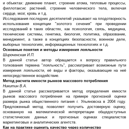
и объектах: движение планет, строение атома, тепловые процессы,
филлотаксис растений, строение человеческого тела, включая
сердце, мозг, кровь и т.д.
Исследования последних десятилетий указывают на плодотворность
использования концепции "золотого сечения" при проведении
исследований в таких областях, как психология, связь, медицина,
технические системы, генетика, биология, политика, образование,
менеджмент, а также в концепциях безопасности, военном деле,
выборных технологиях, информационных технологиях и т.д.
Основные понятия и методы измерения лояльности
Широченская И.П.
В данной статье автор обращается к вопросу правильного
толкования термина "лояльность", рассматривает возможные пути
измерения лояльности, её виды и факторы, оказывающие на неё
непосредственное воздействие.
Метод расчета емкости рынков массового потребления
Никитин В.А.
В данной статье рассматривается метод определения емкости
рынков массового потребления на примере прогнозной оценки
размера рынка общественного питания г. Ульяновска в 2004 году.
Предложенный метод позволяет получить достоверную оценку,
основанную на математической интерпретации общедоступных
статистических данных и прогнозных оценках специалистов
маркетинговых и аналитических агентств.
Как на практике оценить качество через количество