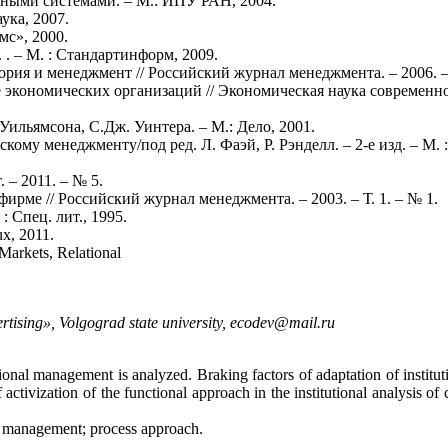
ными системами. – М.: ИПУ РАН, 2004.
ука, 2007.
мс», 2000.
 . – М. : Стандартинформ, 2009.
ия и менеджмент // Российский журнал менеджмента. – 2006. – Т
 экономических организаций // Экономическая наука современно
Уильямсона, С.Дж. Уинтера. – М.: Дело, 2001.
кому менеджменту/под ред. Л. Фаэй, Р. Рэнделл. – 2-е изд. – М.
 – 2011. – № 5.
ме // Российский журнал менеджмента. – 2003. – Т. 1. – № 1.
: Спец. лит., 1995.
ux, 2011.
Markets, Relational
rtising», Volgograd state university, ecodev@mail.ru
utional management is analyzed. Braking factors of adaptation of institu
ctivization of the functional approach in the institutional analysis of 
on management; process approach.