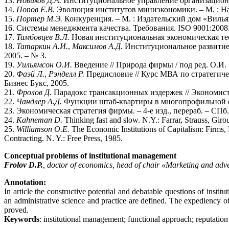
13.
Новиков Д.А.
Институциональное управление организацион
14.
Попов Е.В.
Эволюция институтов миниэкономики. – М. : На
15.
Портер М.Э.
Конкуренция. – М. : Издательский дом «Вилья
16. Системы менеджмента качества. Требования. ISO 9001:2008.
17.
Тамбовцев В.Л.
Новая институциональная экономическая теор
18.
Татаркин А.И.
,
Максимов А.Д.
Институциональное развитие
2005. – № 3.
19.
Уильямсон О.И.
Введение // Природа фирмы / под ред. О.И. 
20.
Фаэй Л.
,
Рэнделл Р.
Предисловие // Курс МВА по стратегичес
Бизнес Букс, 2005.
21.
Фролов Д.
Парадокс трансакционных издержек // Экономист.
22.
Чандлер А.Д.
Функции штаб-квартиры в многопрофильной фир
23. Экономическая стратегия фирмы. – 4-е изд., перераб. – СПб. 
24.
Kahneman D.
Thinking fast and slow. N.Y.: Farrar, Strauss, Giro
25.
Williamson O.E.
The Economic Institutions of Capitalism: Firms, 
Contracting. N. Y.: Free Press, 1985.
Conceptual problems of institutional management
Frolov D.P.
, doctor of economics, head of chair «Marketing and adve
Annotation:
In article the constructive potential and debatable questions of instit
an administrative science and practice are defined. The expediency of a
proved.
Keywords
: institutional management; functional approach; reputati