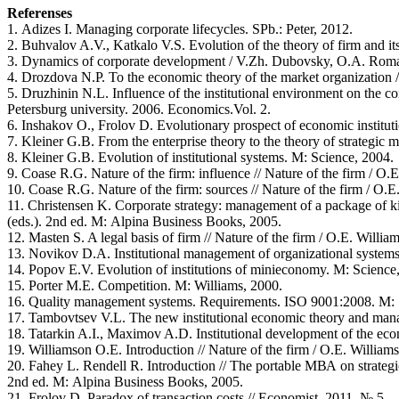
Referenses
1. Аdizes I. Managing corporate lifecycles. SPb.: Peter, 2012.
2. Buhvalov A.V., Katkalo V.S. Evolution of the theory of firm and i
3. Dynamics of corporate development / V.Zh. Dubovsky, O.A. Roman
4. Drozdova N.P. To the economic theory of the market organization 
5. Druzhinin N.L. Influence of the institutional environment on the co
Petersburg university. 2006. Economics.Vol. 2.
6. Inshakov О., Frolov D. Evolutionary prospect of economic institu
7. Kleiner G.B. From the enterprise theory to the theory of strategic
8. Kleiner G.B. Evolution of institutional systems. М: Science, 2004.
9. Coase R.G. Nature of the firm: influence // Nature of the firm / O.
10. Coase R.G. Nature of the firm: sources // Nature of the firm / O.
11. Christensen K. Corporate strategy: management of a package of k
(eds.). 2nd ed. М: Аlpina Business Books, 2005.
12. Маsten S. A legal basis of firm // Nature of the firm / O.E. Willi
13. Novikov D.A. Institutional management of organizational syste
14. Popov E.V. Evolution of institutions of minieconomy. М: Science
15. Porter M.E. Competition. М: Williams, 2000.
16. Quality management systems. Requirements. ISO 9001:2008. М: 
17. Tambovtsev V.L. The new institutional economic theory and mana
18. Tatarkin A.I., Maximov A.D. Institutional development of the ec
19. Williamson O.E. Introduction // Nature of the firm / O.E. William
20. Fahey L. Rendell R. Introduction // The portable МВА on strateg
2nd ed. М: Аlpina Business Books, 2005.
21. Frolov D. Paradox of transaction costs // Economist. 2011. № 5.