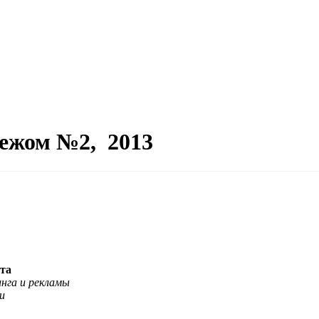
бежом №2, 2013
та
инга и рекламы
u