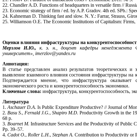
22. Chandler A.D. Functions of headquarters in versatile firm // Russ
23. Economic strategy of firm / ed. by A.P. Gradov. 4th ed. SPb.: Spec
24. Kahneman D. Thinking fast and slow. N. Y.: Farrar, Strauss, Giro
25. Williamson O.E. The Economic Institutions of Capitalism: Firms, 
Оценки влияния инфраструктуры на конкурентоспособность
Мерзлов И.Ю.,
к. э. н., доцент кафедры менеджмента 
университет», imerzlov@yandex.ru
Аннотация:
В статье представлен анализ результатов теоретических 
выявление взаимного влияния состояния инфраструктуры на к
Подтверждается мнение, что инфраструктура оказывает
экономического роста и конкурентоспособность экономики.
Ключевые слова:
инфраструктура, конкурентоспособность, эк
Литература
1.
Aschauer D.A.
Is Public Expenditure Productive? // Journal of M
2.
Basu S.
,
Fernald J.G.
,
Shapiro M.D.
Productivity Growth in the 1
68 p.
3.
Boarnet M.
Infrastructure Services and the Productivity of Public 
Pp. 39–57.
4.
Cadot O.
,
Roller L.H.
,
Stephan A.
Contribution to Productivity or