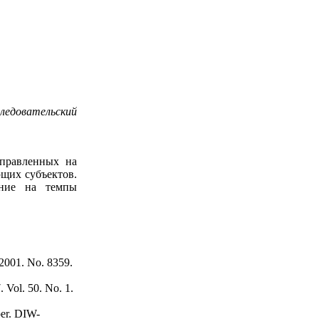
едовательский
аправленных на
ющих субъектов.
яние на темпы
 2001. No. 8359.
. Vol. 50. No. 1.
per. DIW-