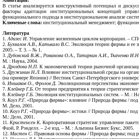
Аннотация:
В статье анализируется конструктивный потенциал и диску
факторы адаптации институциональных концепций управле
функционального подхода в институциональном анализе систе
Ключевые слова:
институциональный менеджмент; функциона
Литература
1.
Адизес И.
Управление жизненным циклом корпорации. – СПб.
2.
Бухвалов А.В.
,
Катькало В.С.
Эволюция теории фирмы и ее з
2005. – Т. 3. – № 1.
3.
Дубовский В.Ж.
,
Романова О.А.
,
Татаркин А.И.
,
Ткаченко И.Н
М. : Наука, 2004.
4.
Дроздова Н.П.
К экономической теории рыночной организации
5.
Дружинин Н.Л.
Влияние институциональной среды на орган
(на примере Японии) // Вестник Санкт-Петербургского университ
6.
Иншаков О.
,
Фролов Д.
Эволюционная перспектива экономиче
7.
Клейнер Г.Б.
От теории предприятия к теории стратегического
8.
Клейнер Г.Б.
Эволюция институциональных систем. – М. : На
9.
Коуз Р.Г.
«Природа фирмы»: влияние // Природа фирмы / под 
М. Дело, 2001.
10.
Коуз Р.Г.
«Природа фирмы»: истоки // Природа фирмы / под 
М.: Дело, 2001.
11.
Кристенсен К.
Корпоративная стратегия: управление пакето
Фаэй, Р. Рэнделл. – 2-е изд. – М. : Альпина Бизнес Букс, 2005.
12.
Мастен С.
Правовая основа фирмы / Природа фирмы; под ред