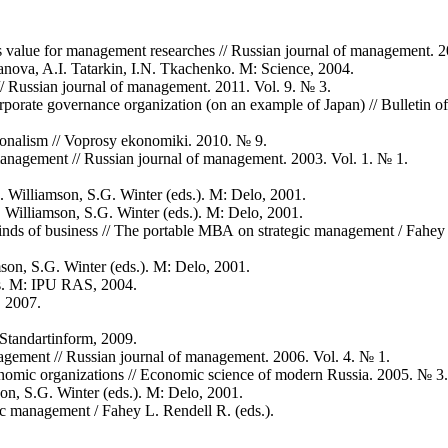
ts value for management researches // Russian journal of management. 2
ova, A.I. Tatarkin, I.N. Tkachenko. М: Science, 2004.
// Russian journal of management. 2011. Vol. 9. № 3.
rporate governance organization (on an example of Japan) // Bulletin of 
tionalism // Voprosy ekonomiki. 2010. № 9.
 management // Russian journal of management. 2003. Vol. 1. № 1.
E. Williamson, S.G. Winter (eds.). М: Delo, 2001.
E. Williamson, S.G. Winter (eds.). М: Delo, 2001.
inds of business // The portable МВА on strategic management / Fahey
amson, S.G. Winter (eds.). М: Delo, 2001.
ms. М: IPU RAS, 2004.
, 2007.
Standartinform, 2009.
gement // Russian journal of management. 2006. Vol. 4. № 1.
onomic organizations // Economic science of modern Russia. 2005. № 3.
son, S.G. Winter (eds.). М: Delo, 2001.
ic management / Fahey L. Rendell R. (eds.).