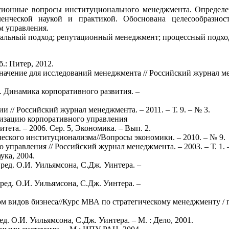
ссионные вопросы институционального менеджмента. Определ
нческой наукой и практикой. Обоснована целесообразнос
м управления.
льный подход; репутационный менеджмент; процессный подхо
: Питер, 2012.
начение для исследований менеджмента // Российский журнал м
.
Динамика корпоративного развития. –
 // Российский журнал менеджмента. – 2011. – Т. 9. – № 3.
изацию корпоративного управления
ета. – 2006. Сер. 5, Экономика. – Вып. 2.
ского институционализма//Вопросы экономики. – 2010. – № 9.
 управления // Российский журнал менеджмента. – 2003. – Т. 1. 
ука, 2004.
ред. О.И. Уильямсона, С.Дж. Уинтера. –
ред. О.И. Уильямсона, С.Дж. Уинтера. –
м видов бизнеса//Курс МВА по стратегическому менеджменту / п
. О.И. Уильямсона, С.Дж. Уинтера. – М. : Дело, 2001.