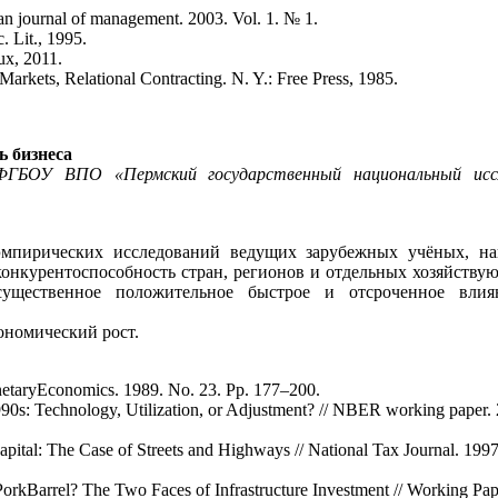
ian journal of management. 2003. Vol. 1. № 1.
. Lit., 1995.
ux, 2011.
Markets, Relational Contracting. N. Y.: Free Press, 1985.
 бизнеса
ФГБОУ ВПО «Пермский государственный национальный иссл
и эмпирических исследований ведущих зарубежных учёных, н
онкурентоспособность стран, регионов и отдельных хозяйству
 существенное положительное быстрое и отсроченное вли
ономический рост.
onetaryEconomics. 1989. No. 23. Pp. 177–200.
990s: Technology, Utilization, or Adjustment? // NBER working paper.
Capital: The Case of Streets and Highways // National Tax Journal. 1997
 PorkBarrel? The Two Faces of Infrastructure Investment // Working Pa