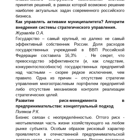
принятия решений, в рамках которой возможно решение
наиболее актуальных задач современного российского
бизнеса.
Как управлять активами муниципалитета? Алгоритм
внедрения системы стратегического управления.
Журавлёв О.А.
Государство – самый крупный, но далеко не самый
эффективный собственник России. Доля расходов
государственных учреждений в ВВП Российской
Федерации составила 16,3% . Не секрет, что
превосходство эффективности (и, как следствие,
конкурентоспособности) государственных предприятий
над частными – скорее редкое исключение, чем
правило. Одна из причин – отсутствие стратегии
управления многоотраслевым портфелем предприятий
либо отсутствие механизмов контроля реализации
стратегических целей.
Развитие риск-менеджмента в
предпринимательстве: концептуальный подход
Поляков Р.К.
Бизнес связан с неопределённостью. Оттого риск -
неотъемлемая часть жизни хозяйствующего на любом
рынке субъекта. Особым образом рисковый характер
проявляется в отечественной предпринимательской
деятельности, так как в экономике России постоянно