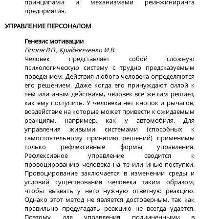
принципами и механизмами реинжиниринга
предприятия.
УПРАВЛЕНИЕ ПЕРСОНАЛОМ
Генезис мотивации
Попов В.П., Крайнюченко И.В.
Человек представляет собой сложную
психологическую систему с трудно предсказуемым
поведением. Действия любого человека определяются
его решением. Даже когда его принуждают силой к
тем или иным действиям, человек все же сам решает,
как ему поступить. У человека нет кнопок и рычагов,
воздействие на которые может привести к ожидаемым
реакциям, например, как у автомобиля. Для
управления живыми системами (способных к
самостоятельному принятию решений) применимы
только рефлексивные формы управления.
Рефлексивное управление сводится к
провоцированию человека на те или иные поступки.
Провоцирование заключается в изменении среды и
условий существования человека таким образом,
чтобы вызвать у него нужную ответную реакцию.
Однако этот метод не является достоверным, так как
правильно предугадать реакцию не всегда удается.
Поэтому для управления подчиненными в