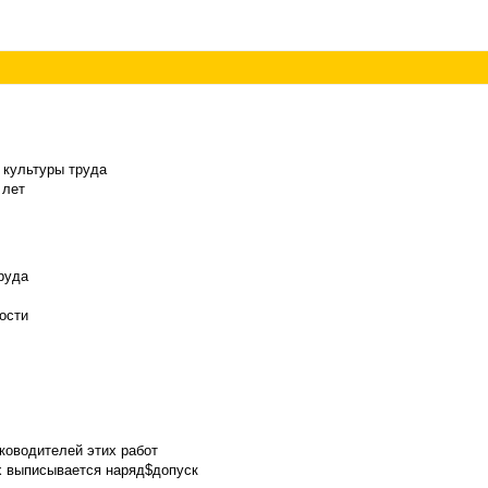
 культуры труда
 лет
руда
ости
ководителей этих работ
х выписывается наряд$допуск