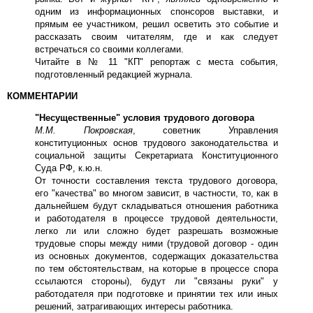
одним из информационных спонсоров выставки, и
прямым ее участником, решил осветить это событие и
рассказать своим читателям, где и как следует
встречаться со своими коллегами.
Читайте в № 11 "КП" репортаж с места события,
подготовленный редакцией журнала.
КОММЕНТАРИИ
"Несущественные" условия трудового договора
М.М. Покровская
, советник Управления
конституционных основ трудового законодательства и
социальной защиты Секретариата Конституционного
Суда РФ, к.ю.н.
От точности составления текста трудового договора,
его "качества" во многом зависит, в частности, то, как в
дальнейшем будут складываться отношения работника
и работодателя в процессе трудовой деятельности,
легко ли или сложно будет разрешать возможные
трудовые споры между ними (трудовой договор - один
из основных документов, содержащих доказательства
по тем обстоятельствам, на которые в процессе спора
ссылаются стороны), будут ли "связаны руки" у
работодателя при подготовке и принятии тех или иных
решений, затрагивающих интересы работника.