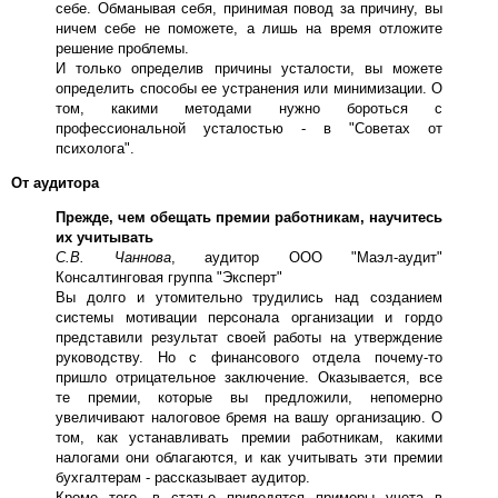
себе. Обманывая себя, принимая повод за причину, вы
ничем себе не поможете, а лишь на время отложите
решение проблемы.
И только определив причины усталости, вы можете
определить способы ее устранения или минимизации. О
том, какими методами нужно бороться с
профессиональной усталостью - в "Советах от
психолога".
От аудитора
Прежде, чем обещать премии работникам, научитесь
их учитывать
С.В. Чаннова
, аудитор ООО "Маэл-аудит"
Консалтинговая группа "Эксперт"
Вы долго и утомительно трудились над созданием
системы мотивации персонала организации и гордо
представили результат своей работы на утверждение
руководству. Но с финансового отдела почему-то
пришло отрицательное заключение. Оказывается, все
те премии, которые вы предложили, непомерно
увеличивают налоговое бремя на вашу организацию. О
том, как устанавливать премии работникам, какими
налогами они облагаются, и как учитывать эти премии
бухгалтерам - рассказывает аудитор.
Кроме того, в статье приводятся примеры учета в