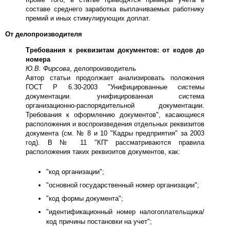
составе среднего заработка выплачиваемых работнику
премий и иных стимулирующих доплат.
От делопроизводителя
Требования к реквизитам документов: от кодов до
номера
Ю.В. Фирсова
, делопроизводитель
Автор статьи продолжает анализировать положения
ГОСТ Р 6.30-2003 "Унифицированные системы
документации. унифицированная система
организационно-распорядительной документации.
Требования к оформлению документов", касающиеся
расположения и воспроизведения отдельных реквизитов
документа (см. № 8 и 10 "Кадры предприятия" за 2003
год). В № 11 "КП" рассматриваются правила
расположения таких реквизитов документов, как:
"код организации";
"основной государственный номер организации";
"код формы документа";
"идентификационный номер налогоплательщика/
код причины постановки на учет";