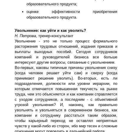
образовательного продукта;
оценке эффективности приобретения
образовательного продукта.
Увольнение: как уйти и как уволить?
Н. Петрова
, тренер-консультант
Увольнение - это не только процесс формального
расторжения трудовых отношений, издания приказов и
выплаты выходных пособий. Сегодня сотрудников
компаний и руководителей бизнеса все больше
интересуют другие вопросы, связанные с увольнением.
Во-первых, каковы типичные причины увольнения снизу
(когда человек решает уйти сам) и сверху (когда
принимают решение уволить). Во-вторых, есть ли
подразделения, должности или уровни иерархии, по
которым отмечается повышенная текучесть на рынке
труда, чем это объясняется и как компании справляется
с уходом сотрудников, а последним - с объективной
угрозой увольнения? И, наконец, как правильно
увольнять и увольняться в современном бизнесе, как
компании и сотруднику расстаться таким образом,
чтобы карьерный переход не оставлял неприятных
чувств у какой-либо из сторон, ибо мир тесен и сложные
отношения могут повредить в дальнейшей работе.