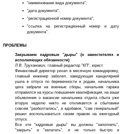
"наименование вида документа";
"дата документа";
"регистрационной номер документа";
"ссылка на регистрационный номер и дату
документа".
ПРОБЛЕМЫ
Закрываем кадровые "дыры" (о заместителях и
исполняющих обязанности)
Л.В. Труханович
, главный редактор "КП", юрист
Финансовый директор уехал в месячную командировку,
главный инженер заболел, заведующая канцелярией
ушла в отпуск по беременности и родам, начальника
цеха забрали на военные сборы, начальник гаража
отправился на курсы повышения квалификации, на ваши
объявления о вакансии начальника отдела сбыта уже
вторую неделю никто не откликается и сбытовики
совсем "разболтались", а вдобавок, "сам генеральный"
решил воспользоваться своим правом на ежегодный
отпуск.
Все эти "кадровые дыры" вы должны "заполнить",
"закрыть" и "залатать", и не только быстро и