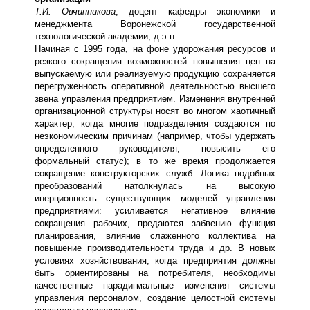
Т.И. Овчинникова
, доцент кафедры экономики и
менеджмента Воронежской государственной
технологической академии, д.э.н.
Начиная с 1995 года, на фоне удорожания ресурсов и
резкого сокращения возможностей повышения цен на
выпускаемую или реализуемую продукцию сохраняется
перегруженность оперативной деятельностью высшего
звена управления предприятием. Изменения внутренней
организационной структуры носят во многом хаотичный
характер, когда многие подразделения создаются по
неэкономическим причинам (например, чтобы удержать
определенного руководителя, повысить его
формальный статус); в то же время продолжается
сокращение конструкторских служб. Логика подобных
преобразований натолкнулась на высокую
инерционность существующих моделей управления
предприятиями: усиливается негативное влияние
сокращения рабочих, предаются забвению функция
планирования, влияние слаженного коллектива на
повышение производительности труда и др. В новых
условиях хозяйствования, когда предприятия должны
быть ориентированы на потребителя, необходимы
качественные парадигмальные изменения системы
управления персоналом, создание целостной системы