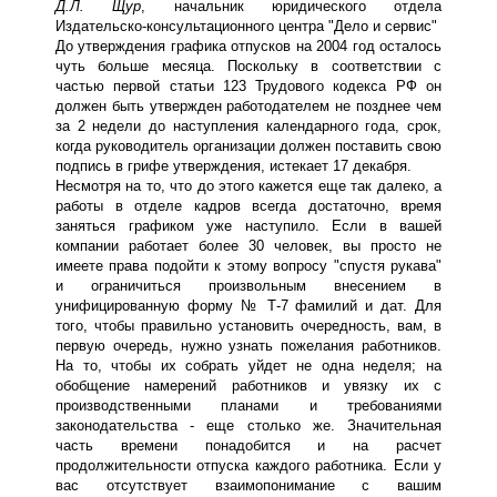
Д.Л. Щур
, начальник юридического отдела
Издательско-консультационного центра "Дело и сервис"
До утверждения графика отпусков на 2004 год осталось
чуть больше месяца. Поскольку в соответствии с
частью первой статьи 123 Трудового кодекса РФ он
должен быть утвержден работодателем не позднее чем
за 2 недели до наступления календарного года, срок,
когда руководитель организации должен поставить свою
подпись в грифе утверждения, истекает 17 декабря.
Несмотря на то, что до этого кажется еще так далеко, а
работы в отделе кадров всегда достаточно, время
заняться графиком уже наступило. Если в вашей
компании работает более 30 человек, вы просто не
имеете права подойти к этому вопросу "спустя рукава"
и ограничиться произвольным внесением в
унифицированную форму № Т-7 фамилий и дат. Для
того, чтобы правильно установить очередность, вам, в
первую очередь, нужно узнать пожелания работников.
На то, чтобы их собрать уйдет не одна неделя; на
обобщение намерений работников и увязку их с
производственными планами и требованиями
законодательства - еще столько же. Значительная
часть времени понадобится и на расчет
продолжительности отпуска каждого работника. Если у
вас отсутствует взаимопонимание с вашим