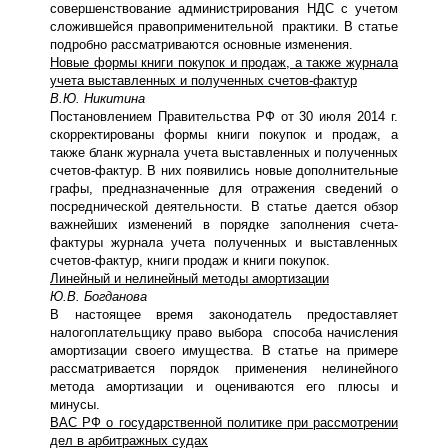
совершенствование администрирования НДС с учетом
сложившейся правоприменительной практики. В статье
подробно рассматриваются основные изменения.
Новые формы книги покупок и продаж, а также журнала
учета выставленных и полученных счетов
-фактур
В.Ю. Никитина
Постановлением Правительства РФ от 30 июля 2014 г.
скорректированы формы книги покупок и продаж, а
также бланк журнала учета выставленных и полученных
счетов-фактур. В них появились новые дополнительные
графы, предназначенные для отражения сведений о
посреднической деятельности. В статье дается обзор
важнейших изменений в порядке заполнения счета-
фактуры журнала учета полученных и выставленных
счетов-фактур, книги продаж и книги покупок.
Линейный и нелинейный методы амортизации
Ю.В. Богданова
В настоящее время законодатель предоставляет
налогоплательщику право выбора способа начисления
амортизации своего имущества. В статье на примере
рассматривается порядок применения нелинейного
метода амортизации и оцениваются его плюсы и
минусы.
ВАС РФ о государственной политике при рассмотрении
дел в арбитражных судах