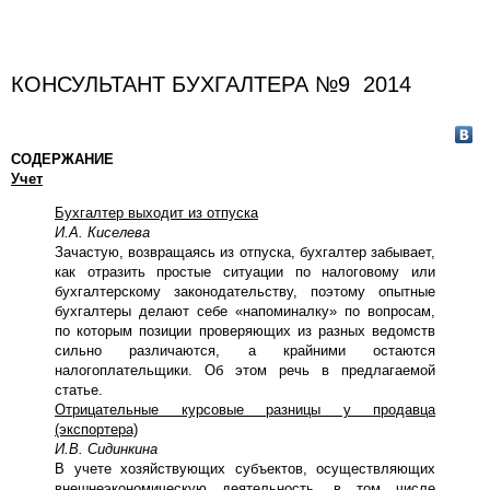
КОНСУЛЬТАНТ БУХГАЛТЕРА №9 2014
СОДЕРЖАНИЕ
Учет
Бухгалтер выходит из отпуска
И.А. Киселева
Зачастую, возвращаясь из отпуска, бухгалтер забывает,
как отразить простые ситуации по налоговому или
бухгалтерскому законодательству, поэтому опытные
бухгалтеры делают себе «напоминалку» по вопросам,
по которым позиции проверяющих из разных ведомств
сильно различаются, а крайними остаются
налогоплательщики. Об этом речь в предлагаемой
статье.
Отрицательные курсовые разницы у продавца
(экспортера)
И.В. Сидинкина
В учете хозяйствующих субъектов, осуществляющих
внешнеэкономическую деятельность, в том числе