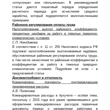
«отпускные» или «больничные». В рекомендуемой
статье дается пошаговый порядок определения
расчетного периода для исчисления среднего
заработка, который подкрепляется многочисленными
примерами.
Районное регулирование оплаты труда
Налогообложение выплат районного коэффициента,
процентных надбавок за работу в тяжелых природно-
климатических условиях
С.П. Никодимова
В соответствии с п. 11 ст. 255 Налогового кодекса РФ
подлежат налогообложению выплачиваемые надбавки,
обусловленные районным регулирование оплаты труда,
в том числе начисления по районным коэффициентам и
коэффициентам за работу в тяжелых природно-
климатических условиях. Подробнее об этом – в
предлагаемой статье.
Документооборот и отчетность
Командировка: документы, подтверждающие
произведенные расходы
А.В. Полетаев
Командировочные расходы в бухучете – особая тема,
поскольку с 2015 года все ранее применявшиеся для
оформления командировочных расходов первичные
документы (приказ о направлении работника в