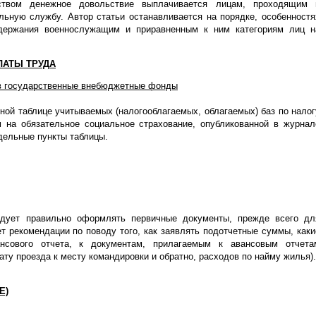
ством денежное довольствие выплачивается лицам, проходящим 
льную службу. Автор статьи останавливается на порядке, особенностя
держания военнослужащим и приравненным к ним категориям лиц н
ЛАТЫ ТРУДА
 в государственные внебюджетные фонды
ной таблице учитываемых (налогооблагаемых, облагаемых) баз по налог
 на обязательное социальное страхование, опубликованной в журнал
тдельные пункты таблицы.
едует правильно оформлять первичные документы, прежде всего дл
т рекомендации по поводу того, как заявлять подотчетные суммы, каки
нсового отчета, к документам, прилагаемым к авансовым отчета
ату проезда к месту командировки и обратно, расходов по найму жилья).
Е)