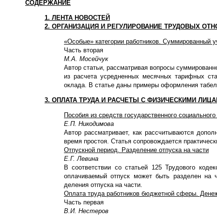
СОДЕРЖАНИЕ
1. ЛЕНТА НОВОСТЕЙ
2. ОРГАНИЗАЦИЯ И РЕГУЛИРОВАНИЕ ТРУДОВЫХ ОТ
«Особые» категории работников. Суммированный у
Часть вторая
М.А. Мосейчук
Автор статьи, рассматривая вопросы суммированно
из расчета усредненных месячных тарифных ст
оклада. В статье даны примеры оформления табел
3. ОПЛАТА ТРУДА И РАСЧЕТЫ С ФИЗИЧЕСКИМИ ЛИЦ
Пособия из средств государственного социального
Е.П. Никодимова
Автор рассматривает, как рассчитываются допол
время простоя. Статья сопровождается практичес
Отпускной период. Разделение отпуска на части
Е.Г. Левина
В соответствии со статьей 125 Трудового код
оплачиваемый отпуск может быть разделен на ч
деления отпуска на части.
Оплата труда работников бюджетной сферы. Денеж
Часть первая
В.И. Нестеров