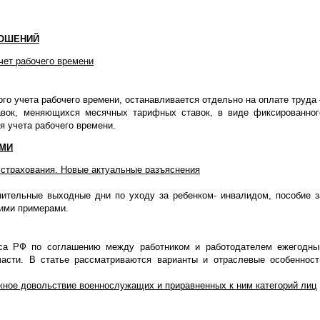
НОШЕНИЙ
чет рабочего времени
го учета рабочего времени, останавливается отдельно на оплате труда 
авок, меняющихся месячных тарифных ставок, в виде фиксированног
я учета рабочего времени.
АМИ
 страхования. Новые актуальные разъяснения
нительные выходные дни по уходу за ребенком- инвалидом, пособие з
кими примерами.
екса РФ по соглашению между работником и работодателем ежегодны
асти. В статье рассматриваются варианты и отраслевые особенност
ное довольствие военнослужащих и приравненных к ним категорий лиц