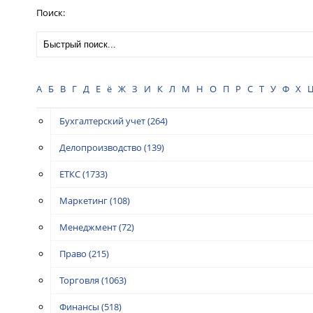
Поиск:
А
Б
В
Г
Д
Е
ё
Ж
З
И
К
Л
М
Н
О
П
Р
С
Т
У
Ф
Х
Бухгалтерский учет
(264)
Делопроизводство
(139)
ЕТКС
(1733)
Маркетинг
(108)
Менеджмент
(72)
Право
(215)
Торговля
(1063)
Финансы
(518)