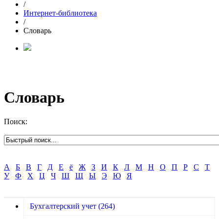
/
Интернет-библиотека
/
Словарь
Словарь
Поиск:
А
Б
В
Г
Д
Е
ё
Ж
З
И
К
Л
М
Н
О
П
Р
С
Т
У
Ф
Х
Ц
Ч
Ш
Щ
Ы
Э
Ю
Я
Бухгалтерский учет
(264)