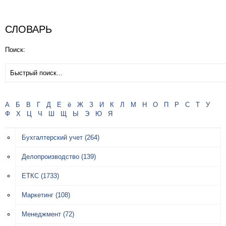
СЛОВАРЬ
Поиск:
А
Б
В
Г
Д
Е
ё
Ж
З
И
К
Л
М
Н
О
П
Р
С
Т
У
Ф
Х
Ц
Ч
Ш
Щ
Ы
Э
Ю
Я
Бухгалтерский учет
(264)
Делопроизводство
(139)
ЕТКС
(1733)
Маркетинг
(108)
Менеджмент
(72)