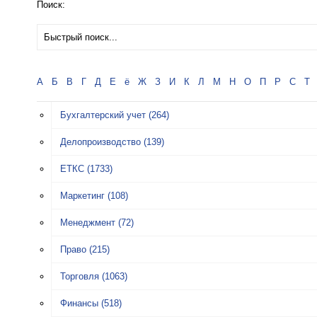
Поиск:
А
Б
В
Г
Д
Е
ё
Ж
З
И
К
Л
М
Н
О
П
Р
С
Т
Бухгалтерский учет
(264)
Делопроизводство
(139)
ЕТКС
(1733)
Маркетинг
(108)
Менеджмент
(72)
Право
(215)
Торговля
(1063)
Финансы
(518)