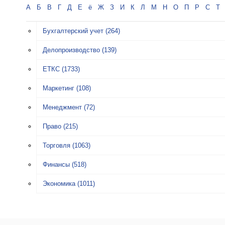
А
Б
В
Г
Д
Е
ё
Ж
З
И
К
Л
М
Н
О
П
Р
С
Т
Бухгалтерский учет
(264)
Делопроизводство
(139)
ЕТКС
(1733)
Маркетинг
(108)
Менеджмент
(72)
Право
(215)
Торговля
(1063)
Финансы
(518)
Экономика
(1011)