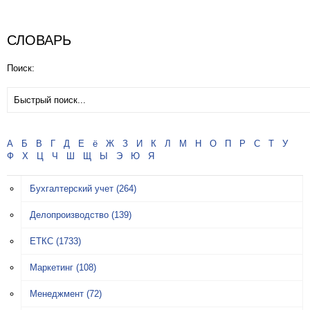
СЛОВАРЬ
Поиск:
А
Б
В
Г
Д
Е
ё
Ж
З
И
К
Л
М
Н
О
П
Р
С
Т
У
Ф
Х
Ц
Ч
Ш
Щ
Ы
Э
Ю
Я
Бухгалтерский учет
(264)
Делопроизводство
(139)
ЕТКС
(1733)
Маркетинг
(108)
Менеджмент
(72)