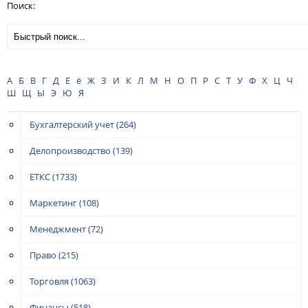
Поиск:
А
Б
В
Г
Д
Е
ё
Ж
З
И
К
Л
М
Н
О
П
Р
С
Т
У
Ф
Х
Ц
Ч
Ш
Щ
Ы
Э
Ю
Я
Бухгалтерский учет
(264)
Делопроизводство
(139)
ЕТКС
(1733)
Маркетинг
(108)
Менеджмент
(72)
Право
(215)
Торговля
(1063)
Финансы
(518)