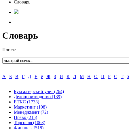
Словарь
Словарь
Поиск:
А
Б
В
Г
Д
Е
ё
Ж
З
И
К
Л
М
Н
О
П
Р
С
Т
Бухгалтерский учет
(264)
Делопроизводство
(139)
ЕТКС
(1733)
Маркетинг
(108)
Менеджмент
(72)
Право
(215)
Торговля
(1063)
Финансы
(518)