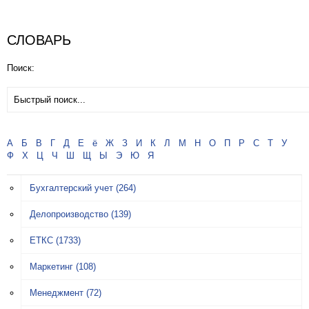
СЛОВАРЬ
Поиск:
А
Б
В
Г
Д
Е
ё
Ж
З
И
К
Л
М
Н
О
П
Р
С
Т
У
Ф
Х
Ц
Ч
Ш
Щ
Ы
Э
Ю
Я
Бухгалтерский учет
(264)
Делопроизводство
(139)
ЕТКС
(1733)
Маркетинг
(108)
Менеджмент
(72)