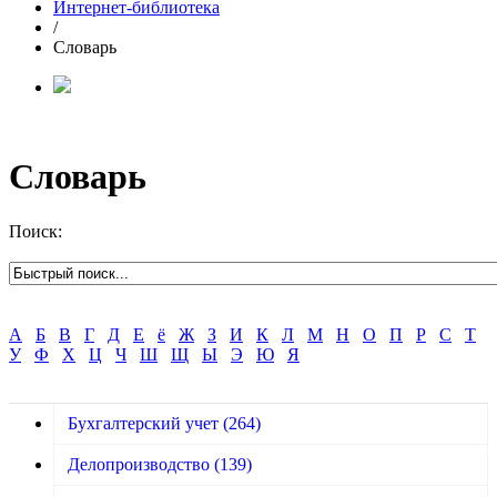
Интернет-библиотека
/
Словарь
Словарь
Поиск:
А
Б
В
Г
Д
Е
ё
Ж
З
И
К
Л
М
Н
О
П
Р
С
Т
У
Ф
Х
Ц
Ч
Ш
Щ
Ы
Э
Ю
Я
Бухгалтерский учет
(264)
Делопроизводство
(139)