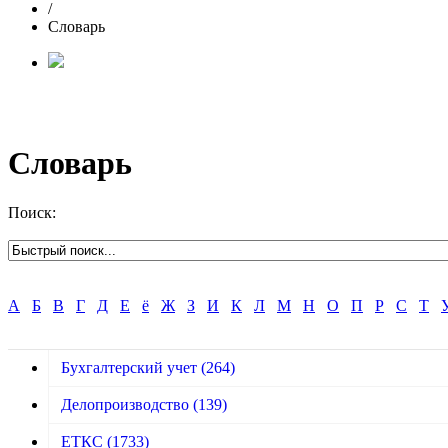
/
Словарь
Словарь
Поиск:
А
Б
В
Г
Д
Е
ё
Ж
З
И
К
Л
М
Н
О
П
Р
С
Т
Бухгалтерский учет
(264)
Делопроизводство
(139)
ЕТКС
(1733)