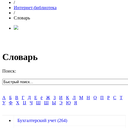
/
Интернет-библиотека
/
Словарь
Словарь
Поиск:
А
Б
В
Г
Д
Е
ё
Ж
З
И
К
Л
М
Н
О
П
Р
С
Т
У
Ф
Х
Ц
Ч
Ш
Щ
Ы
Э
Ю
Я
Бухгалтерский учет
(264)