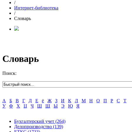
/
Интернет-библиотека
/
Словарь
Словарь
Поиск:
А
Б
В
Г
Д
Е
ё
Ж
З
И
К
Л
М
Н
О
П
Р
С
Т
У
Ф
Х
Ц
Ч
Ш
Щ
Ы
Э
Ю
Я
Бухгалтерский учет
(264)
Делопроизводство
(139)
ЕТКС
(1733)