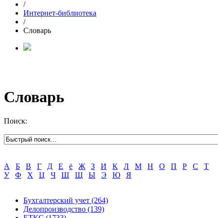
/
Интернет-библиотека
/
Словарь
Словарь
Поиск:
А
Б
В
Г
Д
Е
ё
Ж
З
И
К
Л
М
Н
О
П
Р
С
Т
У
Ф
Х
Ц
Ч
Ш
Щ
Ы
Э
Ю
Я
Бухгалтерский учет
(264)
Делопроизводство
(139)
ЕТКС
(1733)