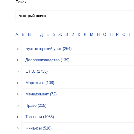
Поиск:
А
Б
В
Г
Д
Е
ё
Ж
З
И
К
Л
М
Н
О
П
Р
С
Т
Бухгалтерский учет
(264)
Делопроизводство
(139)
ЕТКС
(1733)
Маркетинг
(108)
Менеджмент
(72)
Право
(215)
Торговля
(1063)
Финансы
(518)