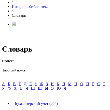
/
Интернет-библиотека
/
Словарь
Словарь
Поиск:
А
Б
В
Г
Д
Е
ё
Ж
З
И
К
Л
М
Н
О
П
Р
С
Т
У
Ф
Х
Ц
Ч
Ш
Щ
Ы
Э
Ю
Я
Бухгалтерский учет
(264)