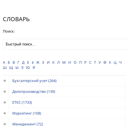
СЛОВАРЬ
Поиск:
А
Б
В
Г
Д
Е
ё
Ж
З
И
К
Л
М
Н
О
П
Р
С
Т
У
Ф
Х
Ц
Ч
Ш
Щ
Ы
Э
Ю
Я
Бухгалтерский учет
(264)
Делопроизводство
(139)
ЕТКС
(1733)
Маркетинг
(108)
Менеджмент
(72)