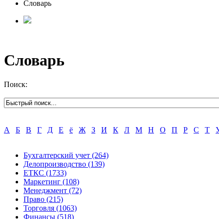
Словарь
Словарь
Поиск:
А
Б
В
Г
Д
Е
ё
Ж
З
И
К
Л
М
Н
О
П
Р
С
Т
Бухгалтерский учет
(264)
Делопроизводство
(139)
ЕТКС
(1733)
Маркетинг
(108)
Менеджмент
(72)
Право
(215)
Торговля
(1063)
Финансы
(518)