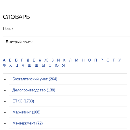
СЛОВАРЬ
Поиск:
А
Б
В
Г
Д
Е
ё
Ж
З
И
К
Л
М
Н
О
П
Р
С
Т
У
Ф
Х
Ц
Ч
Ш
Щ
Ы
Э
Ю
Я
Бухгалтерский учет
(264)
Делопроизводство
(139)
ЕТКС
(1733)
Маркетинг
(108)
Менеджмент
(72)