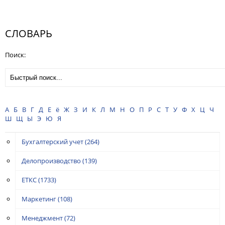
СЛОВАРЬ
Поиск:
А
Б
В
Г
Д
Е
ё
Ж
З
И
К
Л
М
Н
О
П
Р
С
Т
У
Ф
Х
Ц
Ч
Ш
Щ
Ы
Э
Ю
Я
Бухгалтерский учет
(264)
Делопроизводство
(139)
ЕТКС
(1733)
Маркетинг
(108)
Менеджмент
(72)