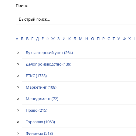
Поиск:
А
Б
В
Г
Д
Е
ё
Ж
З
И
К
Л
М
Н
О
П
Р
С
Т
У
Ф
Х
Бухгалтерский учет
(264)
Делопроизводство
(139)
ЕТКС
(1733)
Маркетинг
(108)
Менеджмент
(72)
Право
(215)
Торговля
(1063)
Финансы
(518)