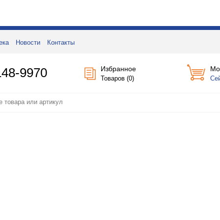
ека
Новости
Контакты
Избранное
Мо
148-9970
Товаров (
0
)
Се