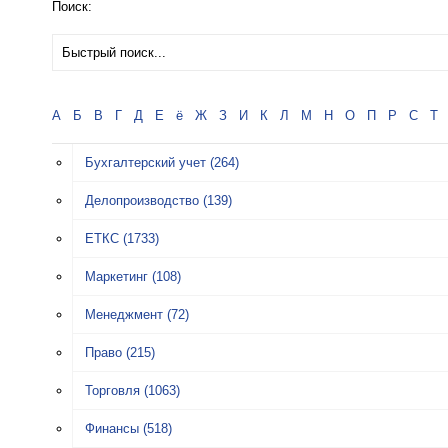
Поиск:
А
Б
В
Г
Д
Е
ё
Ж
З
И
К
Л
М
Н
О
П
Р
С
Т
Бухгалтерский учет
(264)
Делопроизводство
(139)
ЕТКС
(1733)
Маркетинг
(108)
Менеджмент
(72)
Право
(215)
Торговля
(1063)
Финансы
(518)