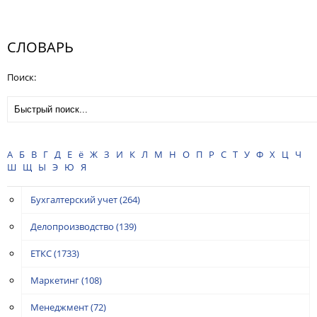
СЛОВАРЬ
Поиск:
А
Б
В
Г
Д
Е
ё
Ж
З
И
К
Л
М
Н
О
П
Р
С
Т
У
Ф
Х
Ц
Ч
Ш
Щ
Ы
Э
Ю
Я
Бухгалтерский учет
(264)
Делопроизводство
(139)
ЕТКС
(1733)
Маркетинг
(108)
Менеджмент
(72)