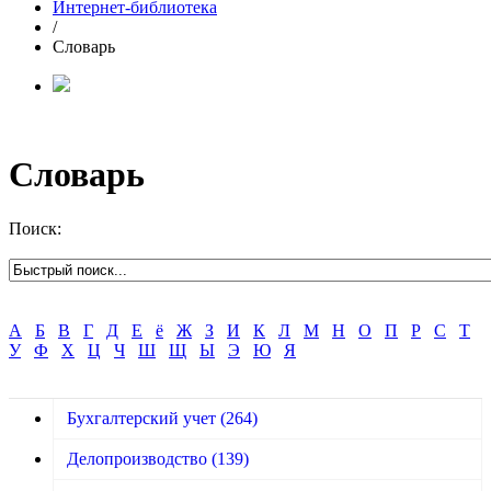
Интернет-библиотека
/
Словарь
Словарь
Поиск:
А
Б
В
Г
Д
Е
ё
Ж
З
И
К
Л
М
Н
О
П
Р
С
Т
У
Ф
Х
Ц
Ч
Ш
Щ
Ы
Э
Ю
Я
Бухгалтерский учет
(264)
Делопроизводство
(139)