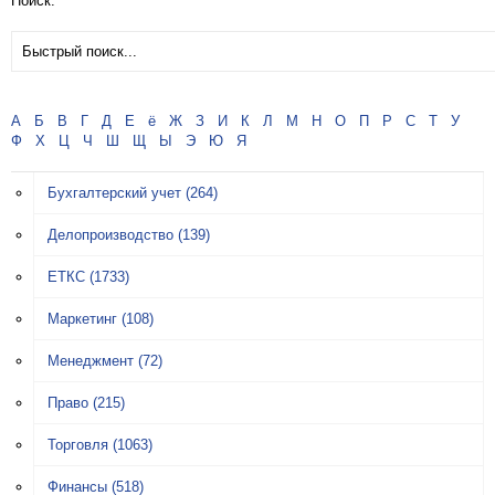
Поиск:
А
Б
В
Г
Д
Е
ё
Ж
З
И
К
Л
М
Н
О
П
Р
С
Т
У
Ф
Х
Ц
Ч
Ш
Щ
Ы
Э
Ю
Я
Бухгалтерский учет
(264)
Делопроизводство
(139)
ЕТКС
(1733)
Маркетинг
(108)
Менеджмент
(72)
Право
(215)
Торговля
(1063)
Финансы
(518)