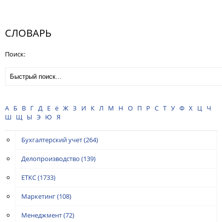
СЛОВАРЬ
Поиск:
А
Б
В
Г
Д
Е
ё
Ж
З
И
К
Л
М
Н
О
П
Р
С
Т
У
Ф
Х
Ц
Ч
Ш
Щ
Ы
Э
Ю
Я
Бухгалтерский учет
(264)
Делопроизводство
(139)
ЕТКС
(1733)
Маркетинг
(108)
Менеджмент
(72)