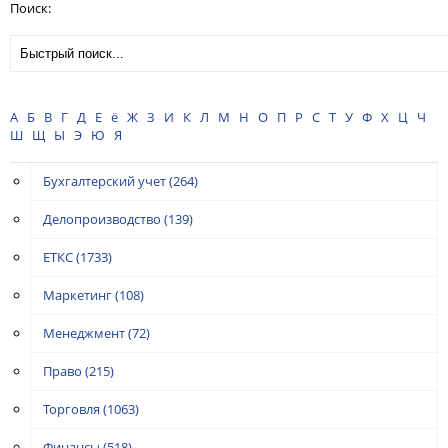
Поиск:
А
Б
В
Г
Д
Е
ё
Ж
З
И
К
Л
М
Н
О
П
Р
С
Т
У
Ф
Х
Ц
Ч
Ш
Щ
Ы
Э
Ю
Я
Бухгалтерский учет
(264)
Делопроизводство
(139)
ЕТКС
(1733)
Маркетинг
(108)
Менеджмент
(72)
Право
(215)
Торговля
(1063)
Финансы
(518)