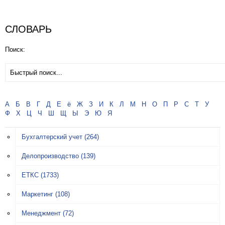
СЛОВАРЬ
Поиск:
А
Б
В
Г
Д
Е
ё
Ж
З
И
К
Л
М
Н
О
П
Р
С
Т
У
Ф
Х
Ц
Ч
Ш
Щ
Ы
Э
Ю
Я
Бухгалтерский учет
(264)
Делопроизводство
(139)
ЕТКС
(1733)
Маркетинг
(108)
Менеджмент
(72)