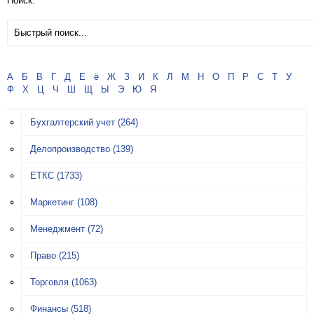
Поиск:
А
Б
В
Г
Д
Е
ё
Ж
З
И
К
Л
М
Н
О
П
Р
С
Т
У
Ф
Х
Ц
Ч
Ш
Щ
Ы
Э
Ю
Я
Бухгалтерский учет
(264)
Делопроизводство
(139)
ЕТКС
(1733)
Маркетинг
(108)
Менеджмент
(72)
Право
(215)
Торговля
(1063)
Финансы
(518)