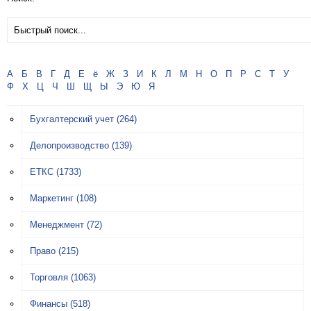
А
Б
В
Г
Д
Е
ё
Ж
З
И
К
Л
М
Н
О
П
Р
С
Т
У
Ф
Х
Ц
Ч
Ш
Щ
Ы
Э
Ю
Я
Бухгалтерский учет
(264)
Делопроизводство
(139)
ЕТКС
(1733)
Маркетинг
(108)
Менеджмент
(72)
Право
(215)
Торговля
(1063)
Финансы
(518)