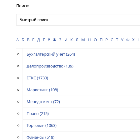
Поиск:
А
Б
В
Г
Д
Е
ё
Ж
З
И
К
Л
М
Н
О
П
Р
С
Т
У
Ф
Х
Бухгалтерский учет
(264)
Делопроизводство
(139)
ЕТКС
(1733)
Маркетинг
(108)
Менеджмент
(72)
Право
(215)
Торговля
(1063)
Финансы
(518)