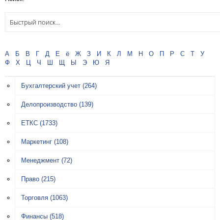
А
Б
В
Г
Д
Е
ё
Ж
З
И
К
Л
М
Н
О
П
Р
С
Т
У
Ф
Х
Ц
Ч
Ш
Щ
Ы
Э
Ю
Я
Бухгалтерский учет
(264)
Делопроизводство
(139)
ЕТКС
(1733)
Маркетинг
(108)
Менеджмент
(72)
Право
(215)
Торговля
(1063)
Финансы
(518)