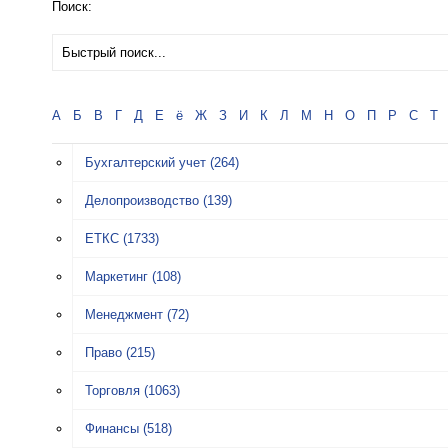
Поиск:
А
Б
В
Г
Д
Е
ё
Ж
З
И
К
Л
М
Н
О
П
Р
С
Т
Бухгалтерский учет
(264)
Делопроизводство
(139)
ЕТКС
(1733)
Маркетинг
(108)
Менеджмент
(72)
Право
(215)
Торговля
(1063)
Финансы
(518)