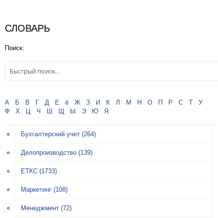
СЛОВАРЬ
Поиск:
А
Б
В
Г
Д
Е
ё
Ж
З
И
К
Л
М
Н
О
П
Р
С
Т
У
Ф
Х
Ц
Ч
Ш
Щ
Ы
Э
Ю
Я
Бухгалтерский учет
(264)
Делопроизводство
(139)
ЕТКС
(1733)
Маркетинг
(108)
Менеджмент
(72)