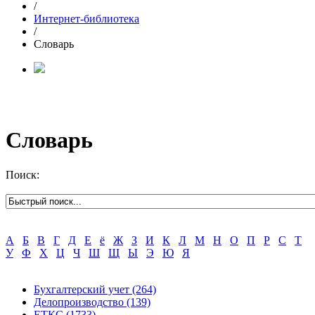
/
Интернет-библиотека
/
Словарь
Словарь
Поиск:
А
Б
В
Г
Д
Е
ё
Ж
З
И
К
Л
М
Н
О
П
Р
С
Т
У
Ф
Х
Ц
Ч
Ш
Щ
Ы
Э
Ю
Я
Бухгалтерский учет
(264)
Делопроизводство
(139)
ЕТКС
(1733)