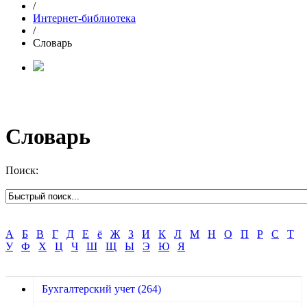
/
Интернет-библиотека
/
Словарь
Словарь
Поиск:
А
Б
В
Г
Д
Е
ё
Ж
З
И
К
Л
М
Н
О
П
Р
С
Т
У
Ф
Х
Ц
Ч
Ш
Щ
Ы
Э
Ю
Я
Бухгалтерский учет
(264)