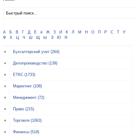
А
Б
В
Г
Д
Е
ё
Ж
З
И
К
Л
М
Н
О
П
Р
С
Т
У
Ф
Х
Ц
Ч
Ш
Щ
Ы
Э
Ю
Я
Бухгалтерский учет
(264)
Делопроизводство
(139)
ЕТКС
(1733)
Маркетинг
(108)
Менеджмент
(72)
Право
(215)
Торговля
(1063)
Финансы
(518)